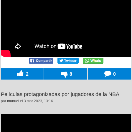
2
8
0
Películas protagonizadas por jugadores de la NBA
por
manuel
el 3 mar 2023, 13:16