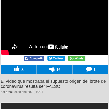
8
16
1
El vídeo que mostraba el supuesto origen del brote de
coronavirus resulta ser FALSO
por
arnau
el 30 ene 2020, 10:37