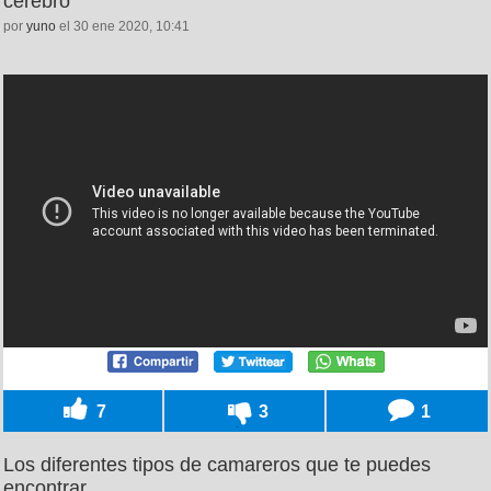
cerebro
por
yuno
el 30 ene 2020, 10:41
7
3
1
Los diferentes tipos de camareros que te puedes
encontrar