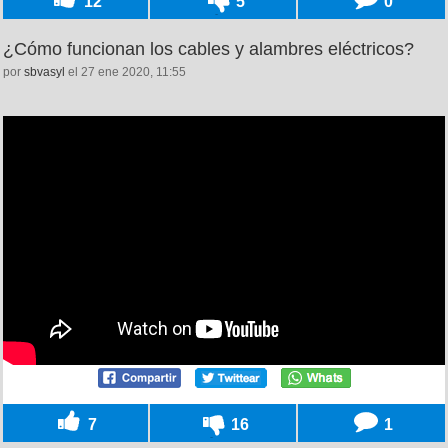
12
5
0
¿Cómo funcionan los cables y alambres eléctricos?
por
sbvasyl
el 27 ene 2020, 11:55
7
16
1