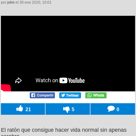
por
john
el 30 ene 2020, 10:01
21
5
0
El ratón que consigue hacer vida normal sin apenas