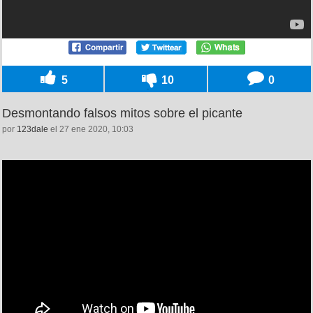
5
10
0
Desmontando falsos mitos sobre el picante
por
123dale
el 27 ene 2020, 10:03