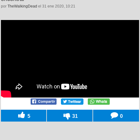
por
TheWalkingDead
el 31 ene 2020, 10:21
5
31
0