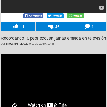
11
46
1
Recordando la peor excusa jamás emitida en televisión
por
TheWalkingDead
el 1 dic 2020, 10:38