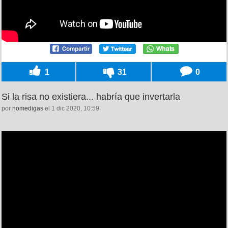
1
31
0
Si la risa no existiera... habría que invertarla
por
nomedigas
el 1 dic 2020, 10:59