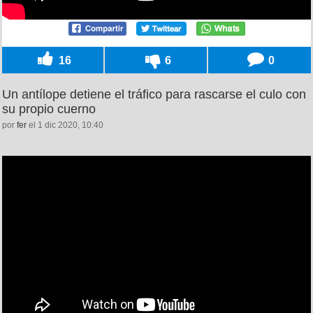
16
6
0
Un antílope detiene el tráfico para rascarse el culo con
su propio cuerno
por
fer
el 1 dic 2020, 10:40