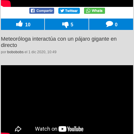
10
5
0
Meteoróloga interactúa con un pájaro gigante en
directo
por
bobobobs
el 1 dic 2020, 10:49