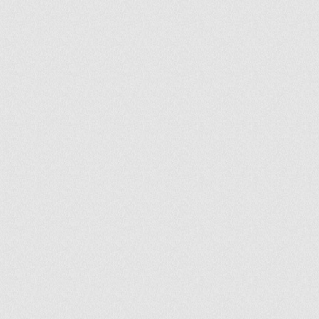
ir
artir
+
lr