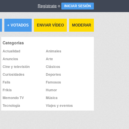
Regístrate
o
INICIAR SESIÓN
+ VOTADOS
ENVIAR VÍDEO
MODERAR
Categorías
Actualidad
Animales
Anuncios
Arte
Cine y televisión
Clásicos
Curiosidades
Deportes
Fails
Famosos
Frikis
Humor
Memondo TV
Música
Tecnología
Viajes y eventos