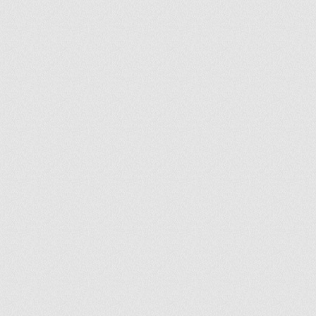
ir
artir
+
lr