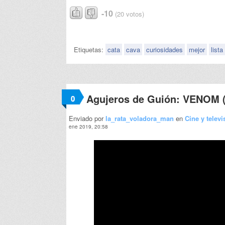
-10
(20 votos)
Etiquetas:
cata
cava
curiosidades
mejor
lista
Agujeros de Guión: VENOM (
0
Enviado por
la_rata_voladora_man
en
Cine y televi
ene 2019, 20:58