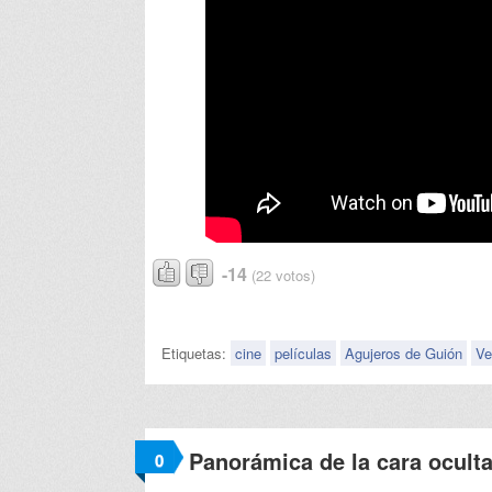
-14
(22 votos)
Etiquetas:
cine
películas
Agujeros de Guión
V
Panorámica de la cara oculta
0