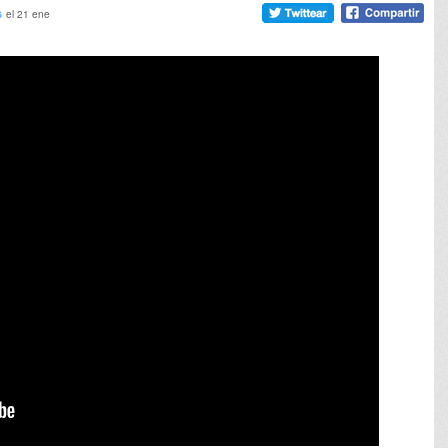
s
el 21 ene