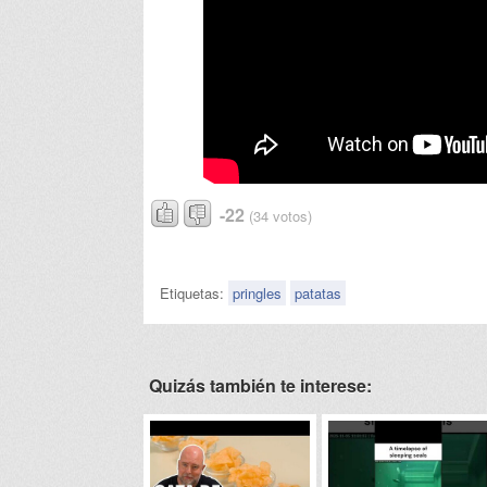
-22
(34 votos)
Etiquetas:
pringles
patatas
Quizás también te interese: