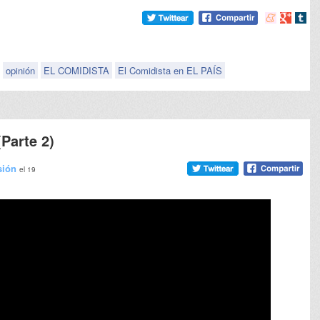
Compartir
Compart
Comp
en
en
en
meneame
Google
tumb
opinión
EL COMIDISTA
El Comidista en EL PAÍS
Parte 2)
sión
el 19