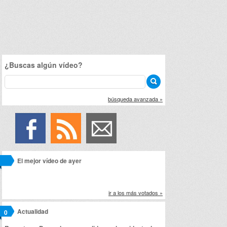
¿Buscas algún vídeo?
búsqueda avanzada »
El mejor vídeo de ayer
ir a los más votados »
Actualidad
0