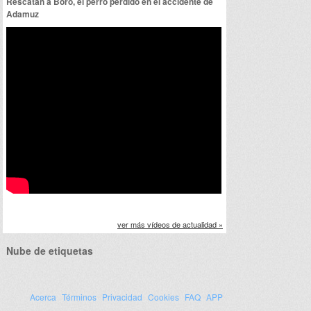
Rescatan a Boro, el perro perdido en el accidente de
Adamuz
ver más vídeos de actualidad »
Nube de etiquetas
Acerca
Términos
Privacidad
Cookies
FAQ
APP