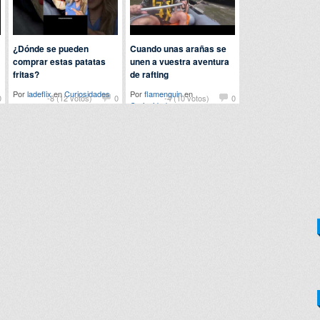
¿Dónde se pueden
Cuando unas arañas se
comprar estas patatas
unen a vuestra aventura
fritas?
de rafting
Por
ladeflix
en
Curiosidades
Por
flamenquin
en
0
-8 (12 votos)
0
-4 (10 votos)
0
Curiosidades