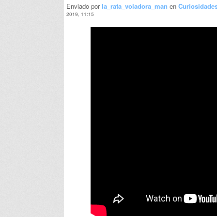
Enviado por
la_rata_voladora_man
en
Curiosidade
2019, 11:15