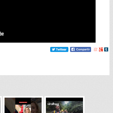
Compartir
Compart
Comp
en
en
en
meneame
Google
tumb