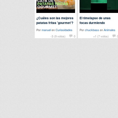
¿Cuáles son las mejores
El timelapse de unas
patatas fritas 'gourmet'?
focas durmiendo
Por
manuel
en
Curiosidades
Por
chuckbass
en
Animales
-3 (9 votos)
0
+1 (7 votos)