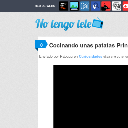
RED DE WEBS
Cocinando unas patatas Pri
0
Enviado por Pabuuu en
Curiosidades
el 23 ene 2019, 0