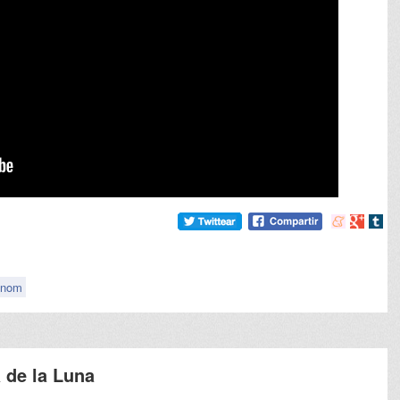
Compartir
Compart
Comp
en
en
en
meneame
Google
tumb
enom
 de la Luna