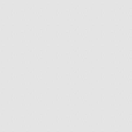
ir
artir
+
lr