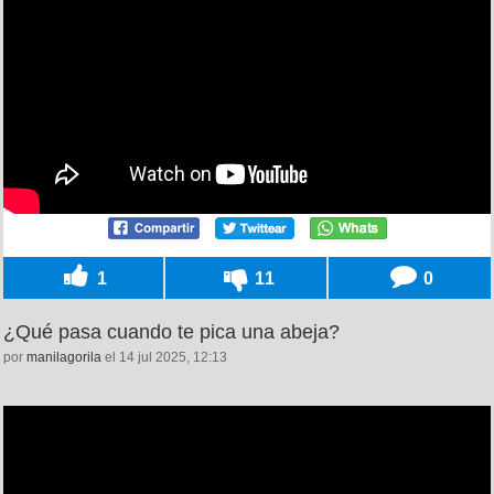
1
11
0
¿Qué pasa cuando te pica una abeja?
por
manilagorila
el 14 jul 2025, 12:13