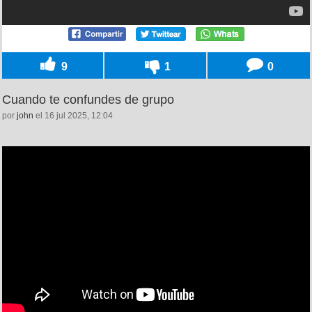
9
1
0
Cuando te confundes de grupo
por
john
el 16 jul 2025, 12:04