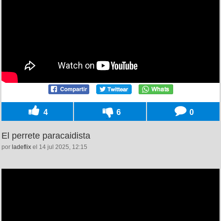
4
6
0
El perrete paracaidista
por
ladeflix
el 14 jul 2025, 12:15