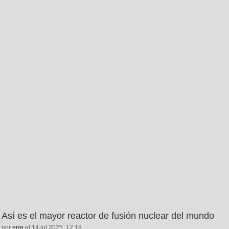
Así es el mayor reactor de fusión nuclear del mundo
por
erre
el 14 jul 2025, 12:18