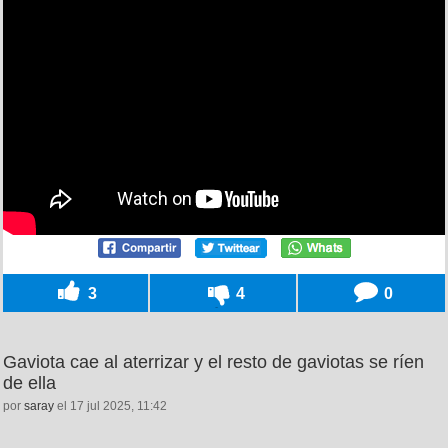
3
4
0
Gaviota cae al aterrizar y el resto de gaviotas se ríen
de ella
por
saray
el 17 jul 2025, 11:42