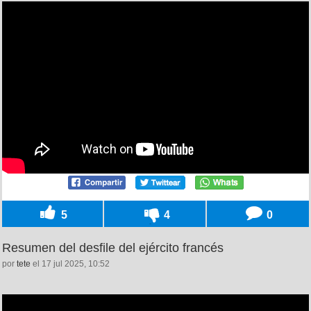
5
4
0
Resumen del desfile del ejército francés
por
tete
el 17 jul 2025, 10:52