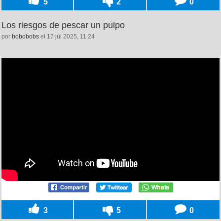
5
2
0
Los riesgos de pescar un pulpo
por
bobobobs
el 17 jul 2025, 11:24
3
5
0