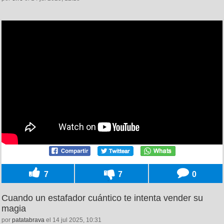
7
7
0
Cuando un estafador cuántico te intenta vender su
magia
por
patatabrava
el 14 jul 2025, 10:31