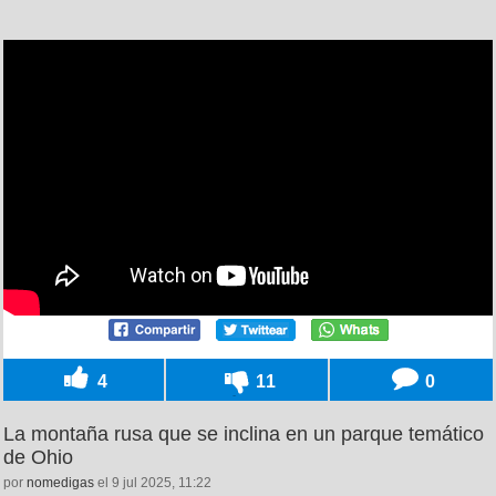
4
11
0
La montaña rusa que se inclina en un parque temático
de Ohio
por
nomedigas
el 9 jul 2025, 11:22