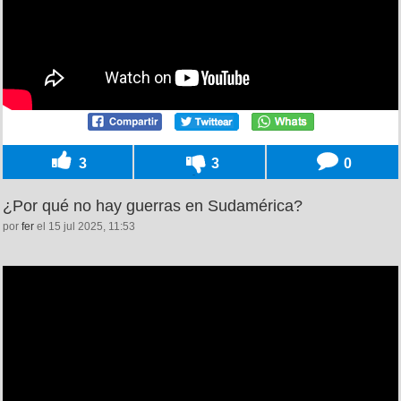
3
3
0
¿Por qué no hay guerras en Sudamérica?
por
fer
el 15 jul 2025, 11:53