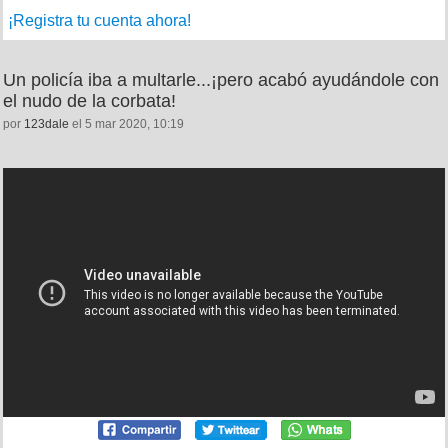
¡Registra tu cuenta ahora!
Un policía iba a multarle...¡pero acabó ayudándole con
el nudo de la corbata!
por
123dale
el 5 mar 2020, 10:19