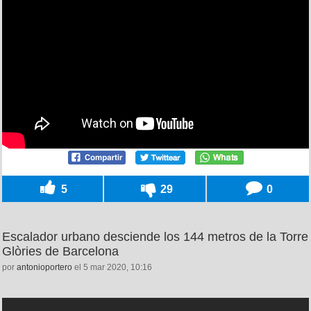
5
29
0
Escalador urbano desciende los 144 metros de la Torre
Glòries de Barcelona
por
antonioportero
el 5 mar 2020, 10:16