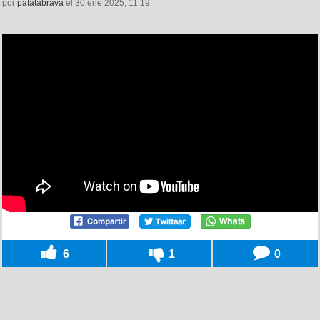
por
patatabrava
el 30 ene 2025, 11:19
6
1
0