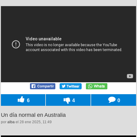
6
4
0
Un día normal en Australia
por
alba
el 28 ene 2025, 11:49