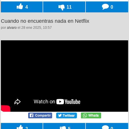
4
11
0
Cuando no encuentras nada en Netflix
por
alvaro
el 28 ene 2025, 10:57
2
5
0