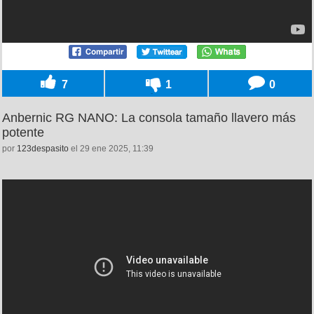
7
1
0
Anbernic RG NANO: La consola tamaño llavero más
potente
por
123despasito
el 29 ene 2025, 11:39