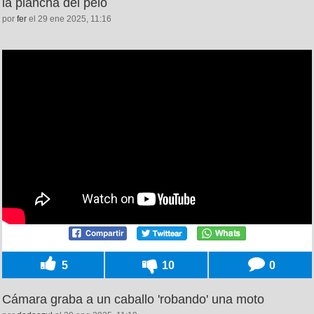
la plancha del pelo
por
fer
el 29 ene 2025, 11:16
5
10
0
Cámara graba a un caballo 'robando' una moto