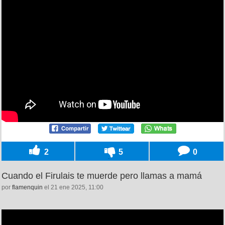
2
5
0
Cuando el Firulais te muerde pero llamas a mamá
por
flamenquin
el 21 ene 2025, 11:00