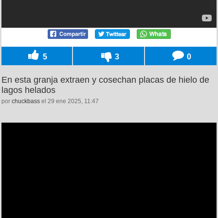
5
3
0
En esta granja extraen y cosechan placas de hielo de
lagos helados
por
chuckbass
el 29 ene 2025, 11:47