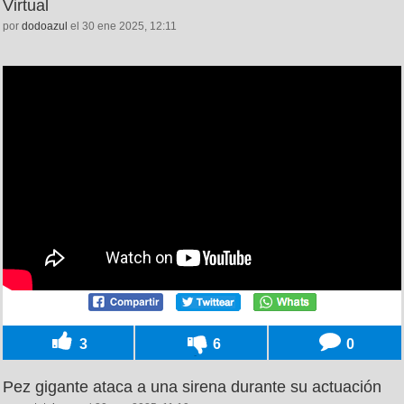
Virtual
por
dodoazul
el 30 ene 2025, 12:11
3
6
0
Pez gigante ataca a una sirena durante su actuación