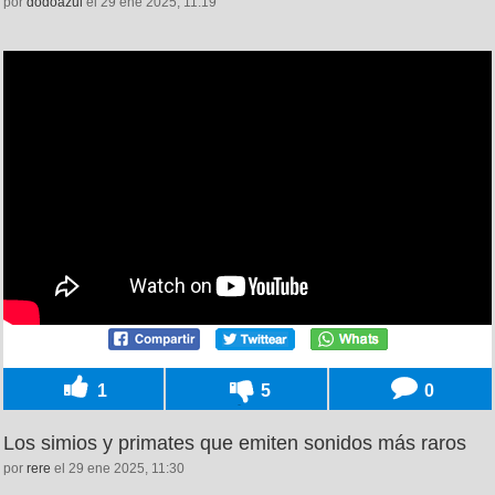
por
dodoazul
el 29 ene 2025, 11:19
1
5
0
Los simios y primates que emiten sonidos más raros
por
rere
el 29 ene 2025, 11:30