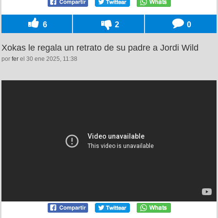
6
2
0
Xokas le regala un retrato de su padre a Jordi Wild
por
fer
el 30 ene 2025, 11:38