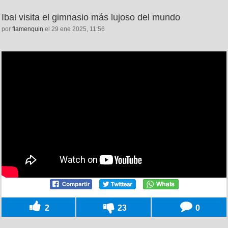
Ibai visita el gimnasio más lujoso del mundo
por
flamenquin
el 29 ene 2025, 11:56
2
23
0