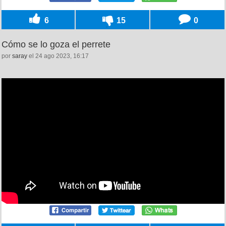
6
15
0
Cómo se lo goza el perrete
por
saray
el 24 ago 2023, 16:17