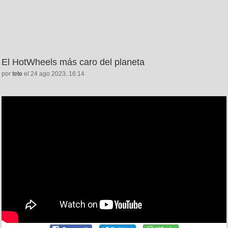
El HotWheels más caro del planeta
por
tete
el 24 ago 2023, 16:14