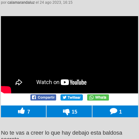
por
calamarandaluz
el 24 ago 2023, 16:15
7
15
1
No te vas a creer lo que hay debajo esta baldosa