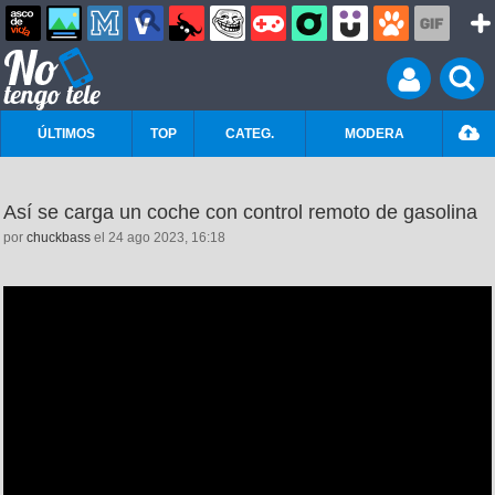
ÚLTIMOS
TOP
CATEG.
MODERA
Así se carga un coche con control remoto de gasolina
por
chuckbass
el 24 ago 2023, 16:18