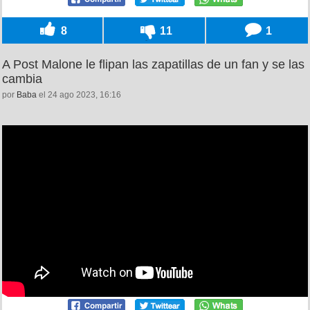
8
11
1
A Post Malone le flipan las zapatillas de un fan y se las
cambia
por
Baba
el 24 ago 2023, 16:16