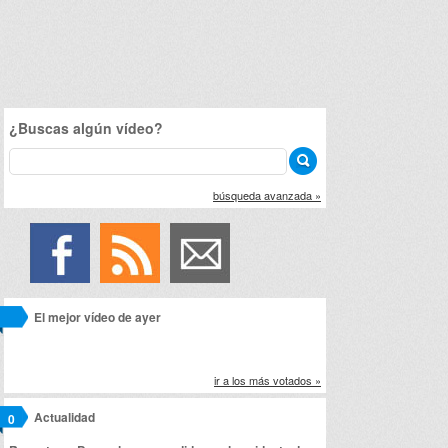
¿Buscas algún vídeo?
búsqueda avanzada »
El mejor vídeo de ayer
ir a los más votados »
Actualidad
0