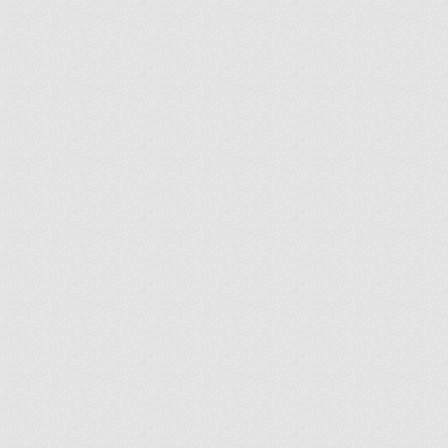
ir
artir
+
lr