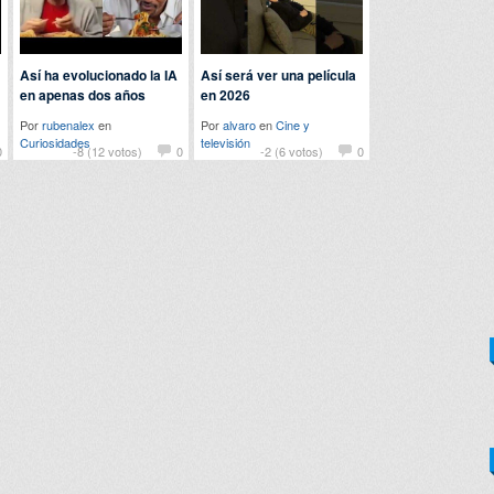
Así ha evolucionado la IA
Así será ver una película
en apenas dos años
en 2026
Por
rubenalex
en
Por
alvaro
en
Cine y
Curiosidades
televisión
0
-8 (12 votos)
0
-2 (6 votos)
0