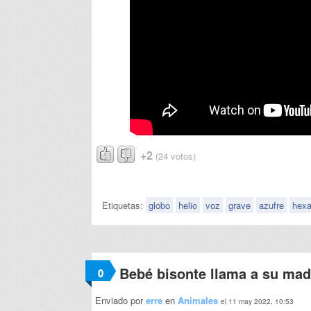
+2
(24 votos)
Etiquetas:
globo
helio
voz
grave
azufre
hexa
Bebé bisonte llama a su mad
0
Enviado por
erre
en
Animales
el 11 may 2022, 10:53