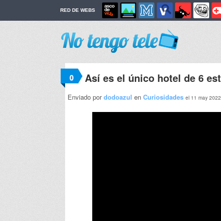
RED DE WEBS
Así es el único hotel de 6 es
0
Enviado por
dodoazul
en
Curiosidades
el 11 may 2022