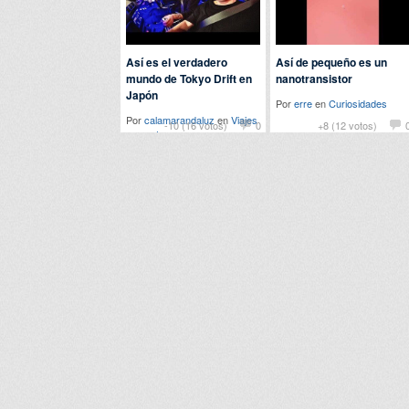
Así es el verdadero
Así de pequeño es un
mundo de Tokyo Drift en
nanotransistor
Japón
Por
erre
en
Curiosidades
Por
calamarandaluz
en
Viajes
-10 (16 votos)
0
+8 (12 votos)
y eventos