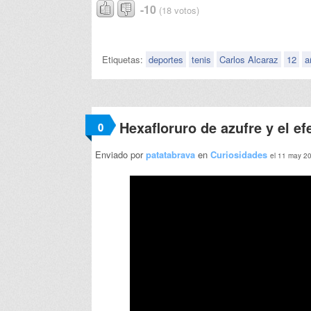
-10
(18 votos)
Etiquetas:
deportes
tenis
Carlos Alcaraz
12
a
Hexafloruro de azufre y el ef
0
Enviado por
patatabrava
en
Curiosidades
el 11 may 2