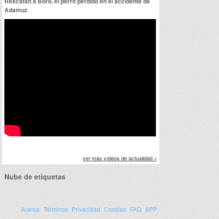
Rescatan a Boro, el perro perdido en el accidente de
Adamuz
ver más vídeos de actualidad »
Nube de etiquetas
Acerca
Términos
Privacidad
Cookies
FAQ
APP