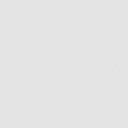
ir
artir
+
lr