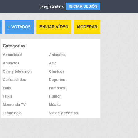
Regístrate
o
INICIAR SESIÓN
+ VOTADOS
ENVIAR VÍDEO
MODERAR
Categorías
Actualidad
Animales
Anuncios
Arte
Cine y televisión
Clásicos
Curiosidades
Deportes
Fails
Famosos
Frikis
Humor
Memondo TV
Música
Tecnología
Viajes y eventos