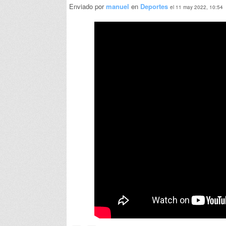
Enviado por
manuel
en
Deportes
el 11 may 2022, 10:54