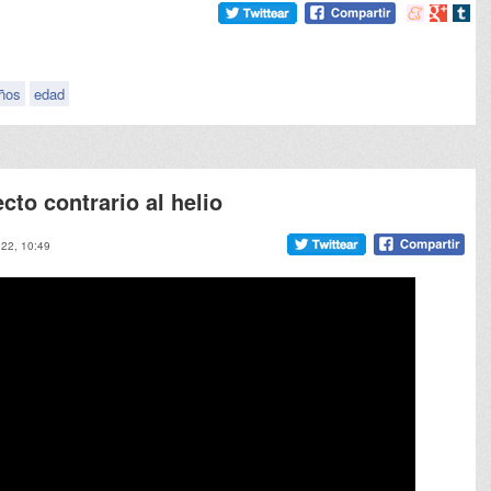
Compartir
Compart
Comp
en
en
en
meneame
Google
tumb
ños
edad
ecto contrario al helio
022, 10:49