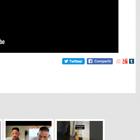
Compartir
Compart
Comp
en
en
en
meneame
Google
tumb