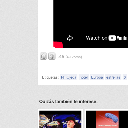
-45
(49 votos)
Etiquetas:
Nil Ojeda
hotel
Europa
estrellas
6
Quizás también te interese: