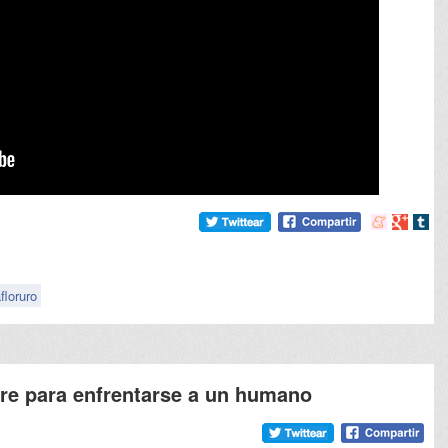
Compartir
Compart
Comp
en
en
en
meneame
Google
tumb
floruro
re para enfrentarse a un humano