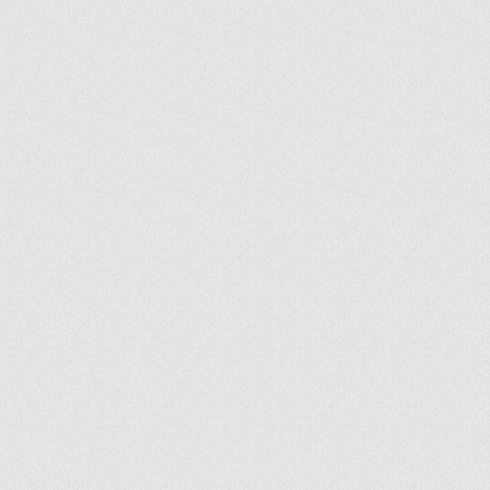
ir
artir
+
lr