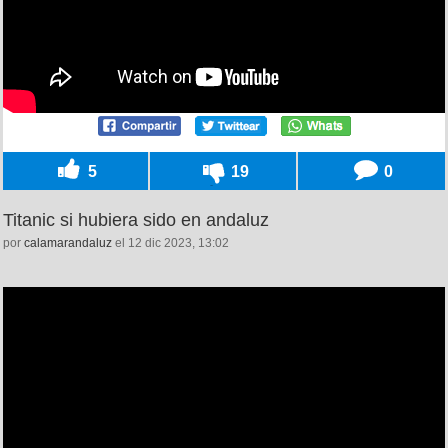
5
19
0
Titanic si hubiera sido en andaluz
por
calamarandaluz
el 12 dic 2023, 13:02