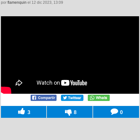
por
flamenquin
el 12 dic 2023, 13:09
3
8
0