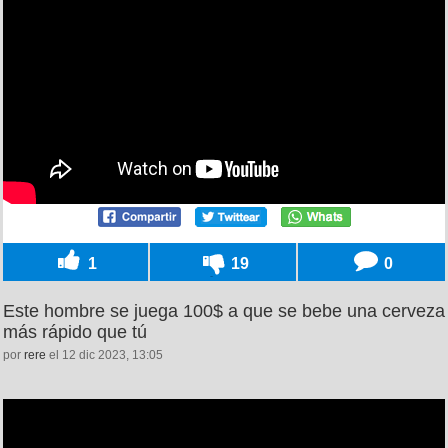
1
19
0
Este hombre se juega 100$ a que se bebe una cerveza
más rápido que tú
por
rere
el 12 dic 2023, 13:05