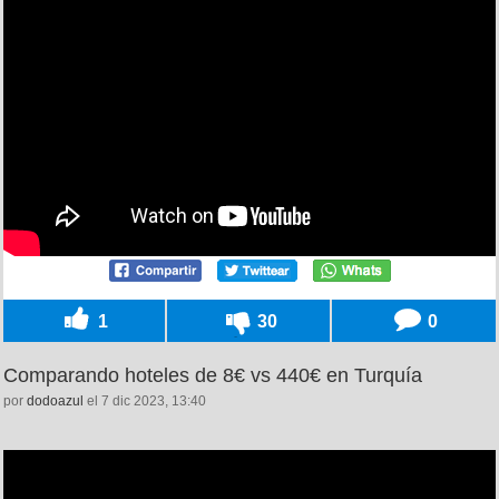
1
30
0
Comparando hoteles de 8€ vs 440€ en Turquía
por
dodoazul
el 7 dic 2023, 13:40