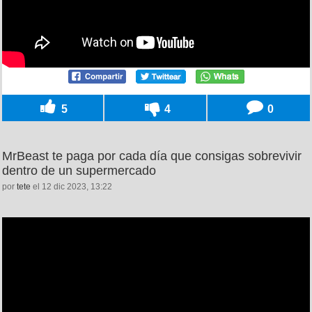
5
4
0
MrBeast te paga por cada día que consigas sobrevivir
dentro de un supermercado
por
tete
el 12 dic 2023, 13:22