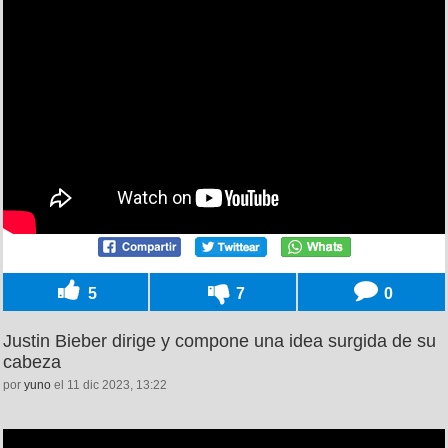
5
7
0
Justin Bieber dirige y compone una idea surgida de su
cabeza
por
yuno
el 11 dic 2023, 13:22