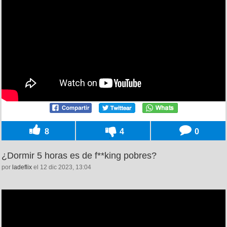
8
4
0
¿Dormir 5 horas es de f**king pobres?
por
ladeflix
el 12 dic 2023, 13:04