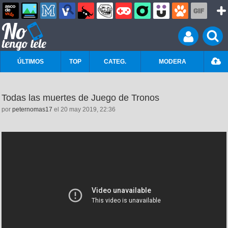
ÚLTIMOS
TOP
CATEG.
MODERA
Todas las muertes de Juego de Tronos
por
peternomas17
el 20 may 2019, 22:36