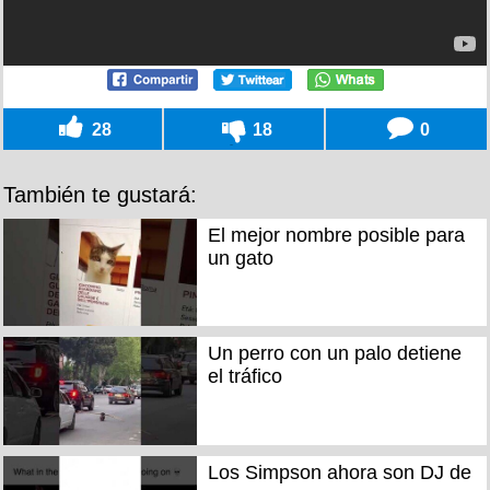
28
18
0
También te gustará:
El mejor nombre posible para
un gato
Un perro con un palo detiene
el tráfico
Los Simpson ahora son DJ de