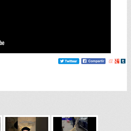
Compartir
Compart
Comp
en
en
en
meneame
Google
tumb