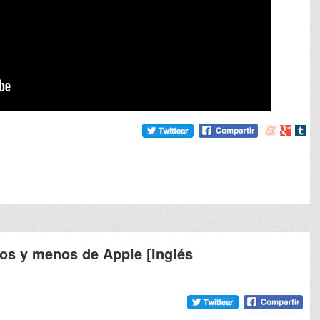
Compartir
Compart
Comp
en
en
en
meneame
Google
tumb
ios y menos de Apple [Inglés