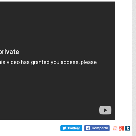
Compartir
Compart
Comp
en
en
en