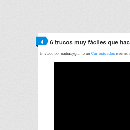
6 trucos muy fáciles que hac
4
Enviado por naderaygrafito en
Curiosidades
el 20 sep