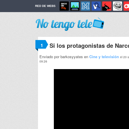
RED DE WEBS
Si los protagonistas de Narc
1
Enviado por barkosyyates en
Cine y televisión
el 20 
09:26