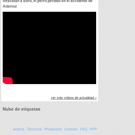
Rescatan a Boro, el perro perdido en el accidente de
Adamuz
ver más vídeos de actualidad »
Nube de etiquetas
Acerca
Términos
Privacidad
Cookies
FAQ
APP