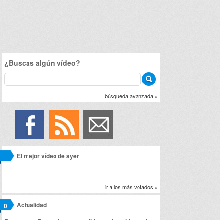
¿Buscas algún vídeo?
búsqueda avanzada »
El mejor vídeo de ayer
ir a los más votados »
Actualidad
0