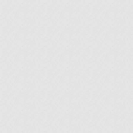
ir
artir
+
lr