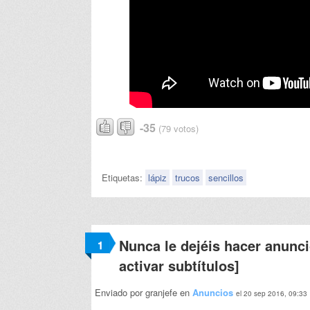
-35
(79 votos)
Etiquetas:
lápiz
trucos
sencillos
Nunca le dejéis hacer anunc
1
activar subtítulos]
Enviado por granjefe en
Anuncios
el 20 sep 2016, 09:33