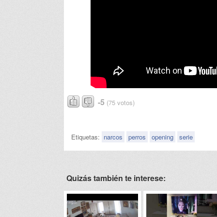
-5
(75 votos)
Etiquetas:
narcos
perros
opening
serie
Quizás también te interese: