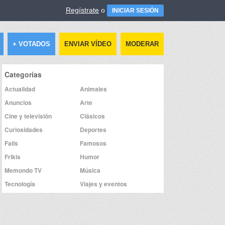
Regístrate
o
INICIAR SESIÓN
+ VOTADOS
ENVIAR VÍDEO
MODERAR
Categorías
Actualidad
Animales
Anuncios
Arte
Cine y televisión
Clásicos
Curiosidades
Deportes
Fails
Famosos
Frikis
Humor
Memondo TV
Música
Tecnología
Viajes y eventos