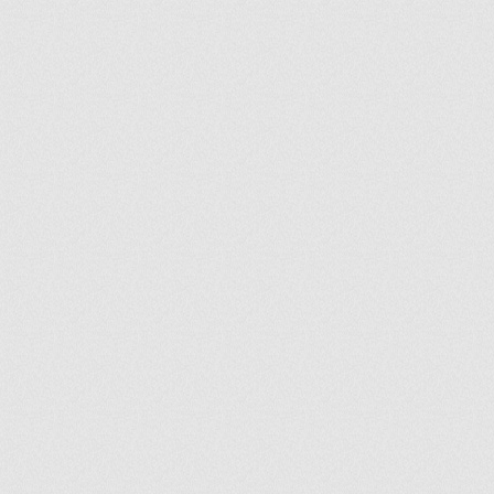
ir
artir