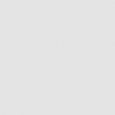
ir
artir
+
lr