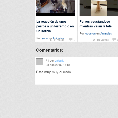
La reacción de unos
Perros asustándose
perros a un terremoto en
mientras veían la tele
California
Por
locomon
en
Animales
Por
yuno
en
Animales
-5 (11 votos)
0
-2 (10 votos)
Comentarios:
#1 por
unlogik
23 sep 2016, 11:51
Esta muy muy currado