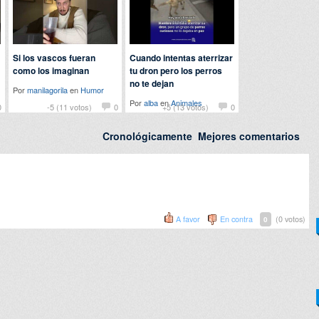
Si los vascos fueran
Cuando intentas aterrizar
como los imaginan
tu dron pero los perros
no te dejan
Por
manilagorila
en
Humor
Por
alba
en
Animales
0
-5 (11 votos)
0
+5 (13 votos)
0
Cronológicamente
Mejores comentarios
A favor
En contra
(0 votos)
0