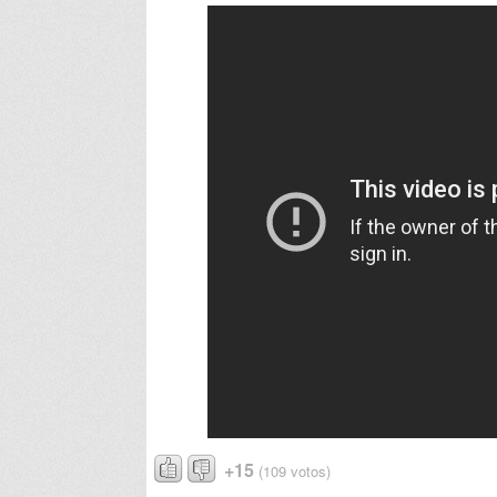
+15
(109 votos)