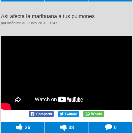
Así afecta la marihuana a tus pulmones
por Anónimo el 12 nov 2018, 16:47
26
38
0