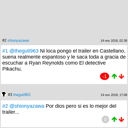
#2
shionyazawa
14 nov 2018, 02:38
#1
@theguti963
Ni loca pongo el trailer en Castellano,
suena realmente espantoso y le saca toda a gracia de
escuchar a Ryan Reynolds como El detective
Pikachu.
-1
#3
theguti963
14 nov 2018, 17:08
#2
@shionyazawa
Por dios pero si es lo mejor del
trailer...
0