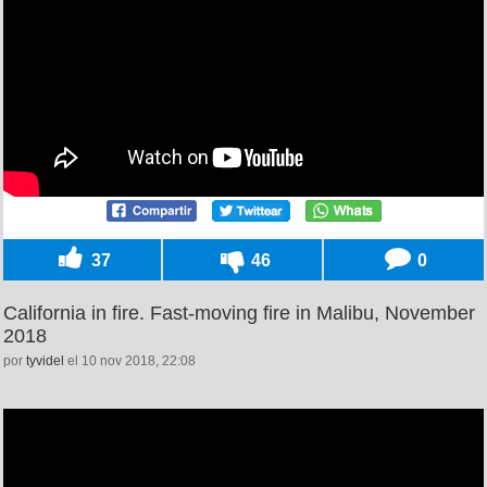
37
46
0
California in fire. Fast-moving fire in Malibu, November
2018
por
tyvidel
el 10 nov 2018, 22:08