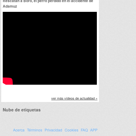
Rescatan a Boro, el perro perdido en el accidente de
Adamuz
ver más vídeos de actualidad »
Nube de etiquetas
Acerca
Términos
Privacidad
Cookies
FAQ
APP