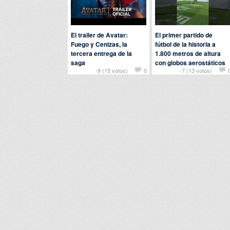
El trailer de Avatar:
El primer partido de
Fuego y Cenizas, la
fútbol de la historia a
tercera entrega de la
1.800 metros de altura
saga
con globos aerostáticos
-9 (15 votos)
0
-7 (13 votos)
Por
dodoazul
en
Cine y
Por
nomedigas
en
Deportes
televisión