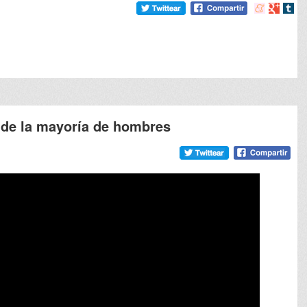
Compartir
Compart
Comp
en
en
en
meneame
Google
tumb
a de la mayoría de hombres