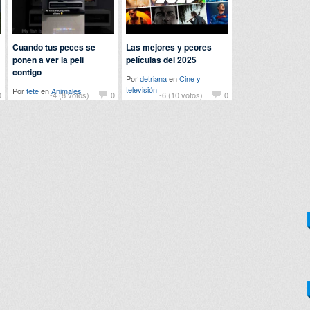
Cuando tus peces se
Las mejores y peores
ponen a ver la peli
películas del 2025
contigo
Por
detriana
en
Cine y
televisión
Por
tete
en
Animales
0
-4 (8 votos)
0
-6 (10 votos)
0