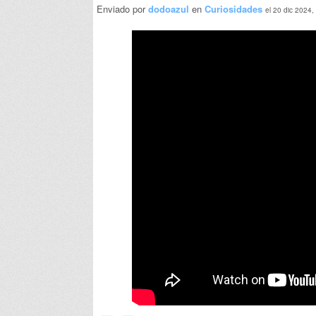
Enviado por
dodoazul
en
Curiosidades
el 20 dic 2024,