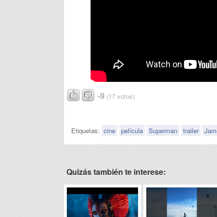
-9
(17 votos)
Etiquetas:
cine
película
Superman
trailer
Jam
Quizás también te interese: