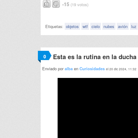
-15
(19 votos)
Etiquetas:
objetos
wtf
cielo
nubes
avión
luz
Esta es la rutina en la duch
0
Enviado por
alba
en
Curiosidades
el 20 dic 2024, 11:32