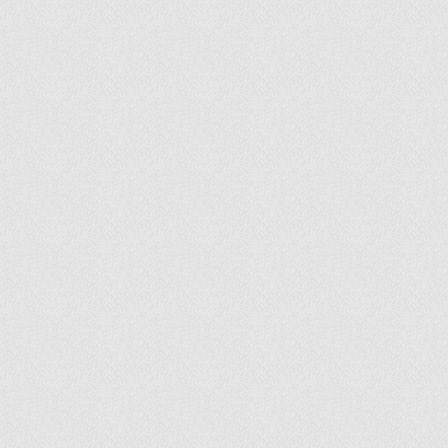
ir
artir
+
lr