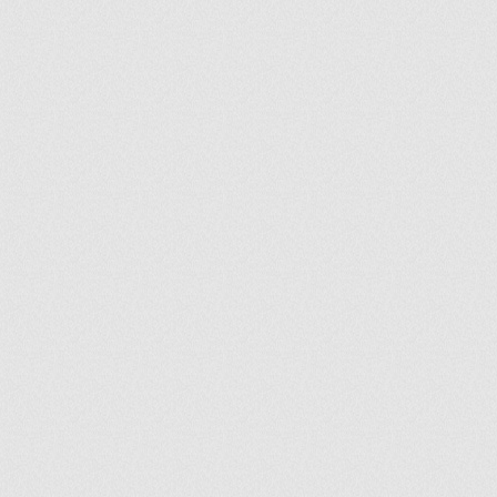
ir
artir
+
lr