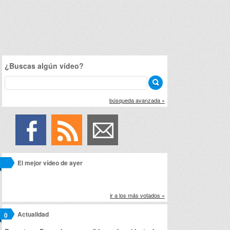
¿Buscas algún vídeo?
búsqueda avanzada »
El mejor vídeo de ayer
ir a los más votados »
Actualidad
0