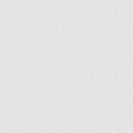
ir
artir
+
lr