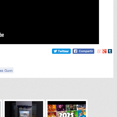
Compartir
Compart
Comp
en
en
en
meneame
Google
tumb
es Gunn