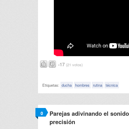
-17
(21 votos)
Etiquetas:
ducha
hombres
rutina
técnica
Parejas adivinando el sonid
0
precisión