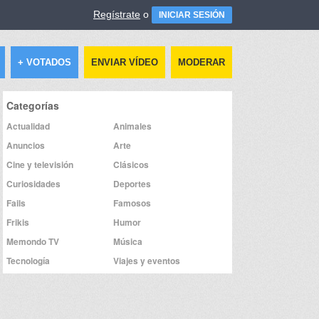
Regístrate
o
INICIAR SESIÓN
+ VOTADOS
ENVIAR VÍDEO
MODERAR
Categorías
Actualidad
Animales
Anuncios
Arte
Cine y televisión
Clásicos
Curiosidades
Deportes
Fails
Famosos
Frikis
Humor
Memondo TV
Música
Tecnología
Viajes y eventos