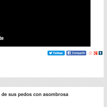
Compartir
Compart
Comp
en
en
en
meneame
Google
tumb
o de sus pedos con asombrosa