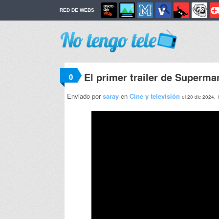
RED DE WEBS
El primer trailer de Superm
0
Enviado por
saray
en
Cine y televisión
el 20 dic 2024, 