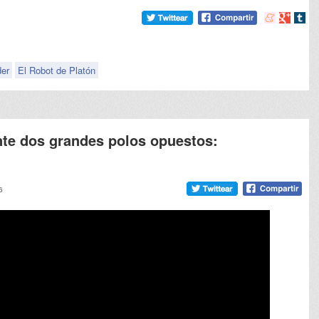
Compartir
Compart
Comp
en
en
en
meneame
Google
tumb
der
El Robot de Platón
ente dos grandes polos opuestos:
6