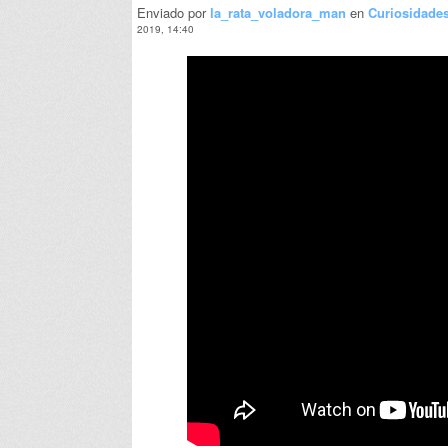
Enviado por
la_rata_voladora_man
en
Curiosidade
2019, 14:40