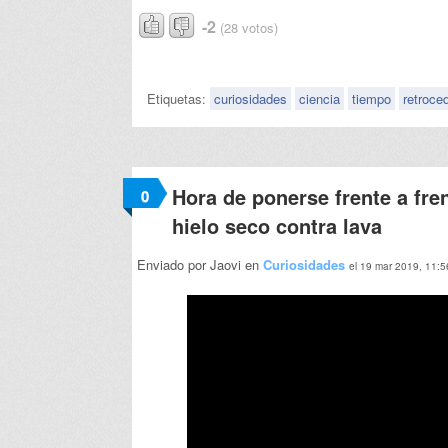
-2
(28 votos)
Etiquetas:
curiosidades
ciencia
tiempo
retroce
Hora de ponerse frente a fr
0
hielo seco contra lava
Enviado por Jaovi en
Curiosidades
el 19 mar 2019, 11:5