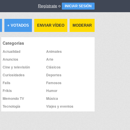
Regístrate
o
INICIAR SESIÓN
+ VOTADOS
ENVIAR VÍDEO
MODERAR
Categorías
Actualidad
Animales
Anuncios
Arte
Cine y televisión
Clásicos
Curiosidades
Deportes
Fails
Famosos
Frikis
Humor
Memondo TV
Música
Tecnología
Viajes y eventos