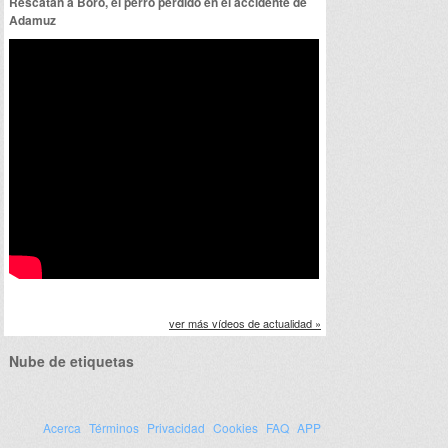
Rescatan a Boro, el perro perdido en el accidente de
Adamuz
ver más vídeos de actualidad »
Nube de etiquetas
Acerca
Términos
Privacidad
Cookies
FAQ
APP