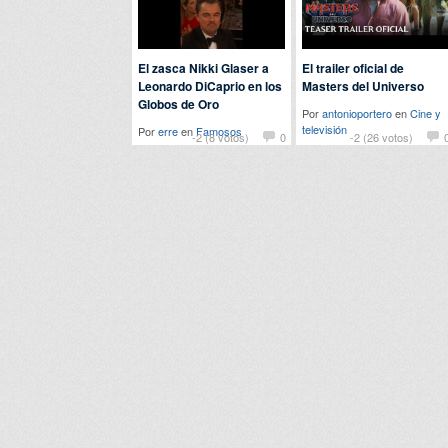
El zasca Nikki Glaser a
El trailer oficial de
Leonardo DiCaprio en los
Masters del Universo
Globos de Oro
Por
antonioportero
en
Cine y
televisión
Por
erre
en
Famosos
-2 (8 votos)
0
-2 (26 votos)