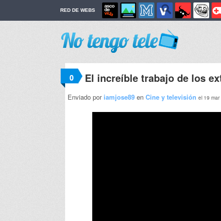
RED DE WEBS
El increíble trabajo de los e
0
Enviado por
iamjose89
en
Cine y televisión
el 19 mar