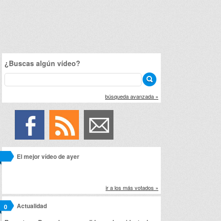
¿Buscas algún vídeo?
búsqueda avanzada »
El mejor vídeo de ayer
ir a los más votados »
Actualidad
0