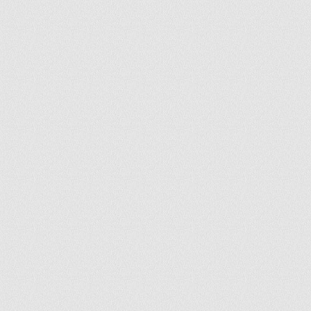
ir
artir
+
lr