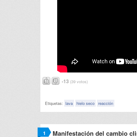
-13
(39 votos)
Etiquetas:
lava
hielo seco
reacción
Manifestación del cambio cl
1