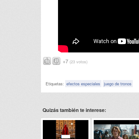
+7
(23 votos)
Etiquetas:
efectos especiales
juego de tronos
Quizás también te interese: