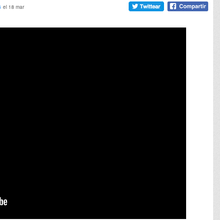
s
el 18 mar