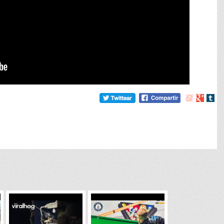
Compartir
Compart
Comp
en
en
en
meneame
Google
tumb