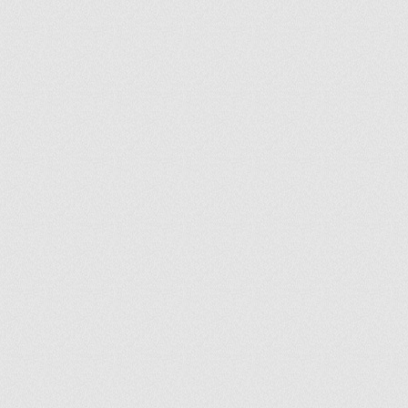
ir
artir
+
lr