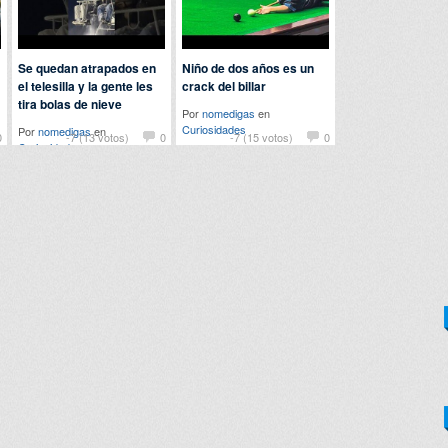
Se quedan atrapados en
Niño de dos años es un
el telesilla y la gente les
crack del billar
tira bolas de nieve
Por
nomedigas
en
Curiosidades
Por
nomedigas
en
0
-7 (13 votos)
0
-7 (15 votos)
0
Curiosidades