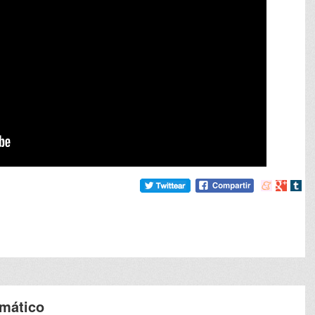
Compartir
Compart
Comp
en
en
en
meneame
Google
tumb
imático