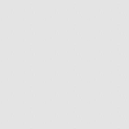
ir
artir
+
lr