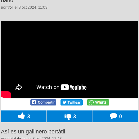
baño
por
troll
el 8 oct 2024, 11:03
3
3
0
Así es un gallinero portátil
por
patatabrava
el 8 oct 2024, 12:43