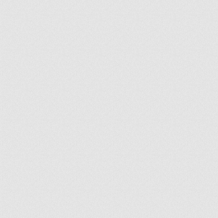
ir
artir
+
lr