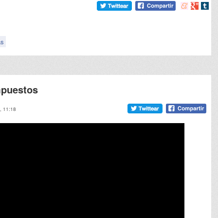
Compartir
Compart
Comp
en
en
en
meneame
Google
tumb
as
impuestos
, 11:18