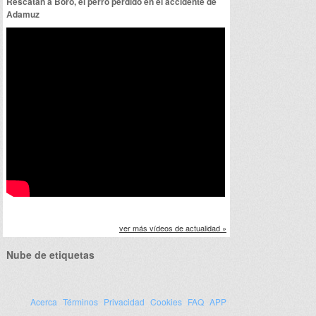
Rescatan a Boro, el perro perdido en el accidente de
Adamuz
ver más vídeos de actualidad »
Nube de etiquetas
Acerca
Términos
Privacidad
Cookies
FAQ
APP