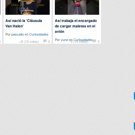
Así nació la 'Cláusula
Así trabaja el encargado
Van Halen'
de cargar maletas en el
avión
Por
pescaito
en
Curiosidades
Por
yuno
en
Curiosidades
0
+5 (13 votos)
0
0 (10 votos)
0