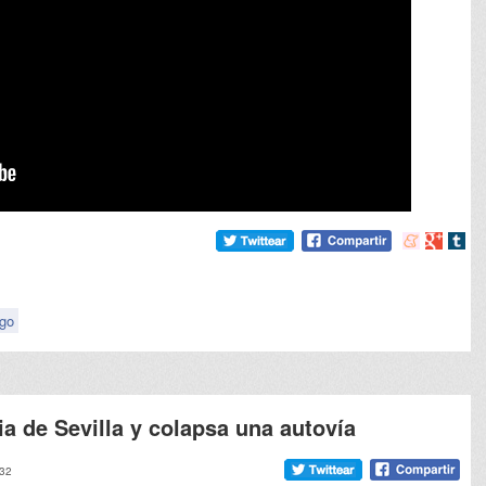
Compartir
Compart
Comp
en
en
en
meneame
Google
tumb
ego
ia de Sevilla y colapsa una autovía
:32