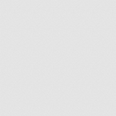
ir
artir
+
lr