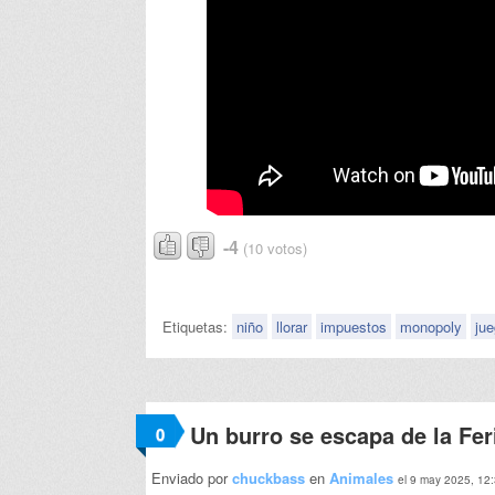
-4
(10 votos)
Etiquetas:
niño
llorar
impuestos
monopoly
ju
Un burro se escapa de la Fer
0
Enviado por
chuckbass
en
Animales
el 9 may 2025, 12