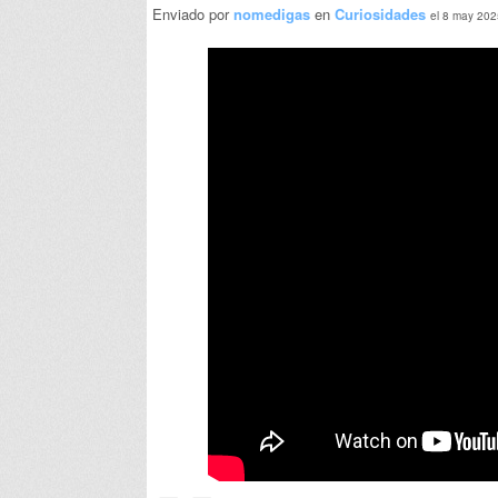
Enviado por
nomedigas
en
Curiosidades
el 8 may 202