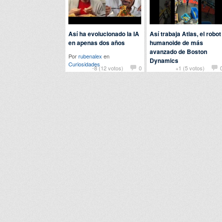
Así ha evolucionado la IA
Así trabaja Atlas, el robot
en apenas dos años
humanoide de más
avanzado de Boston
Por
rubenalex
en
Dynamics
Curiosidades
-8 (12 votos)
0
+1 (5 votos)
Por
nomedigas
en
Tecnología