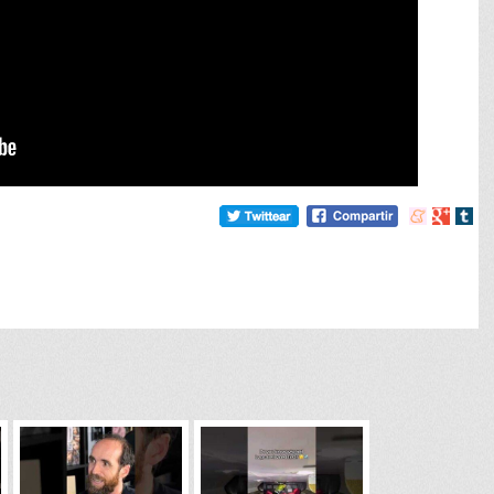
Compartir
Compart
Comp
en
en
en
meneame
Google
tumb