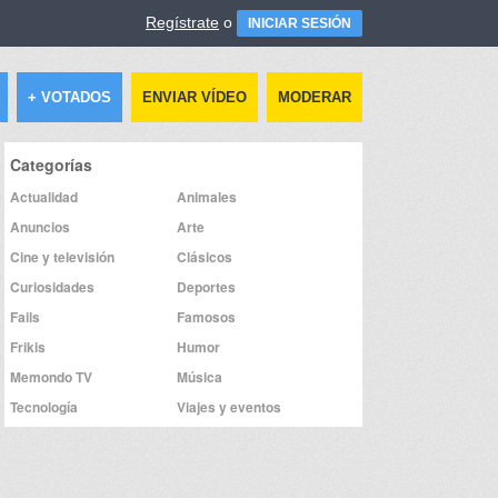
Regístrate
o
INICIAR SESIÓN
+ VOTADOS
ENVIAR VÍDEO
MODERAR
Categorías
Actualidad
Animales
Anuncios
Arte
Cine y televisión
Clásicos
Curiosidades
Deportes
Fails
Famosos
Frikis
Humor
Memondo TV
Música
Tecnología
Viajes y eventos