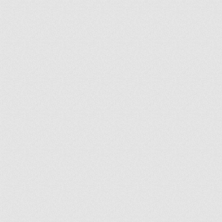
ir
artir
+
lr