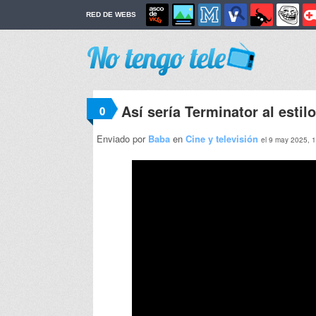
RED DE WEBS
Así sería Terminator al estilo
0
Enviado por
Baba
en
Cine y televisión
el 9 may 2025, 