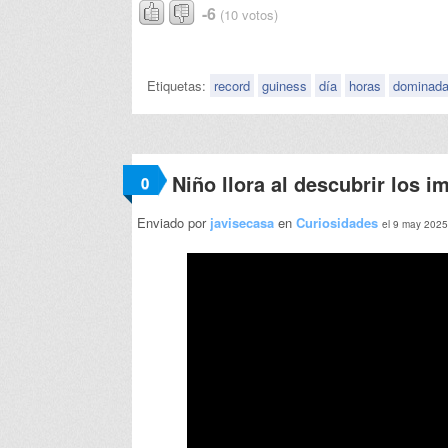
-6
(10 votos)
Etiquetas:
record
guiness
día
horas
dominad
Niño llora al descubrir los 
0
Enviado por
javisecasa
en
Curiosidades
el 9 may 2025