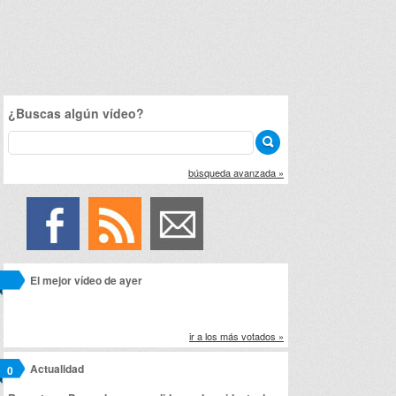
¿Buscas algún vídeo?
búsqueda avanzada »
El mejor vídeo de ayer
ir a los más votados »
Actualidad
0