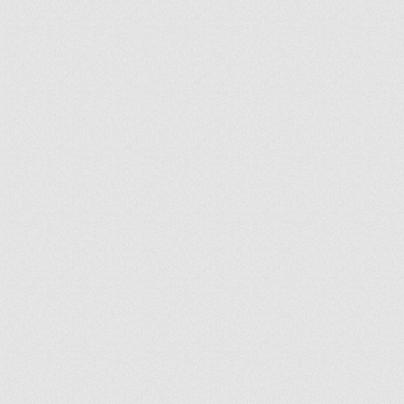
ir
artir
+
lr