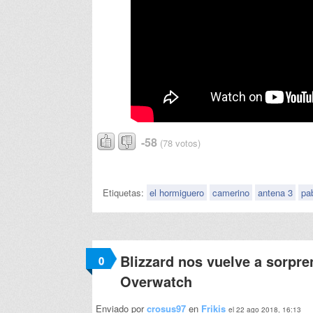
-58
(78 votos)
Etiquetas:
el hormiguero
camerino
antena 3
pa
Blizzard nos vuelve a sorpre
0
Overwatch
Enviado por
crosus97
en
Frikis
el 22 ago 2018, 16:13