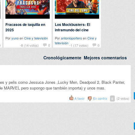
Fracasos de taquilla en
Los Mockbusters: El
2025
inframundo del cine
Por
yuno
en
Cine y televisión
Por
antonioportero
en
Cine y
televisión
0
-8 (14 votos)
0
-1 (17 votos)
0
Cronológicamente
Mejores comentarios
ries y pelis como Jessuca Jones ,Lucky Men, Deadpool 2, Black Panter,
 de MARVEL pero supongo que también importa) y unos mas.
A favor
En contra
(2 votos)
0