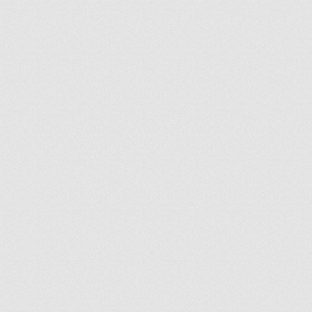
ir
artir