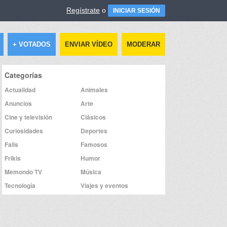
Regístrate
o
INICIAR SESIÓN
+ VOTADOS
ENVIAR VÍDEO
MODERAR
Categorías
Actualidad
Animales
Anuncios
Arte
Cine y televisión
Clásicos
Curiosidades
Deportes
Fails
Famosos
Frikis
Humor
Memondo TV
Música
Tecnología
Viajes y eventos