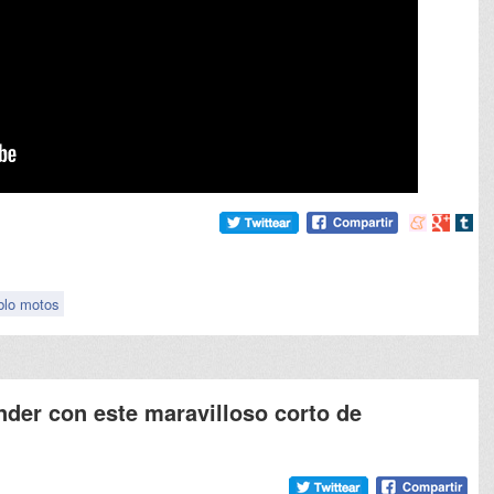
Compartir
Compart
Comp
en
en
en
meneame
Google
tumb
blo motos
nder con este maravilloso corto de