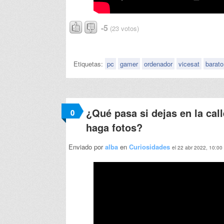
-5
(23 votos)
Etiquetas:
pc
gamer
ordenador
vicesat
barato
¿Qué pasa si dejas en la cal
0
haga fotos?
Enviado por
alba
en
Curiosidades
el 22 abr 2022, 10:00