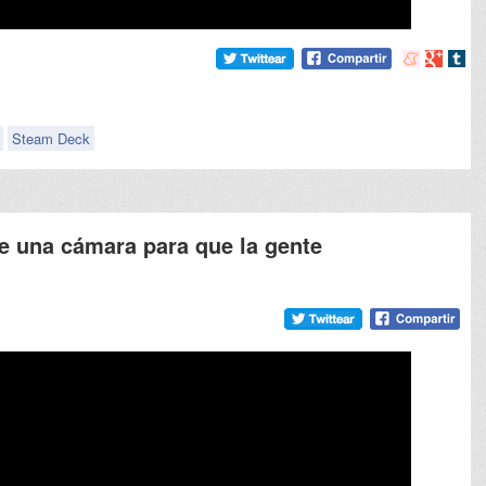
Compartir
Compart
Comp
en
en
en
meneame
Google
tumb
Steam Deck
le una cámara para que la gente