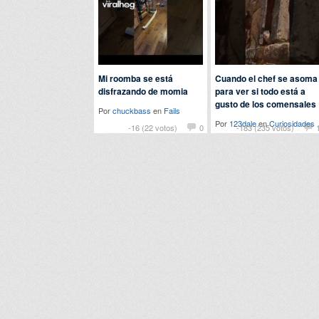
Mi roomba se está
Cuando el chef se asoma
disfrazando de momia
para ver si todo está a
gusto de los comensales
Por
chuckbass
en
Fails
Por
123dale
en
Curiosidades
-16 (22 votos)
0
-183 (235 votos)