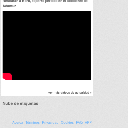
Rescatan a Boro, el perro perdido en el accidente de
Adamuz
ver más vídeos de actualidad »
Nube de etiquetas
Acerca
Términos
Privacidad
Cookies
FAQ
APP