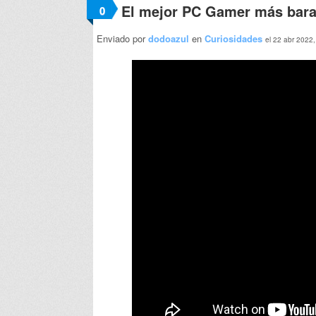
El mejor PC Gamer más bara
0
Enviado por
dodoazul
en
Curiosidades
el 22 abr 2022