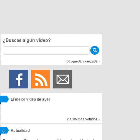
¿Buscas algún vídeo?
búsqueda avanzada »
El mejor vídeo de ayer
ir a los más votados »
Actualidad
0