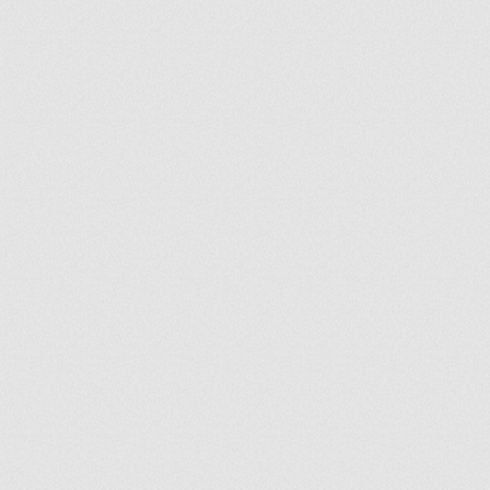
ir
artir
+
lr