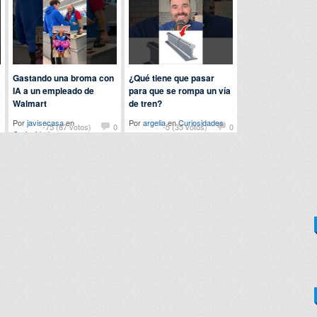
Gastando una broma con
¿Qué tiene que pasar
IA a un empleado de
para que se rompa un vía
Walmart
de tren?
Por
javisecasa
en
Por
argelia
en
Curiosidades
1
-75 (87 votos)
0
-5 (35 votos)
0
Curiosidades