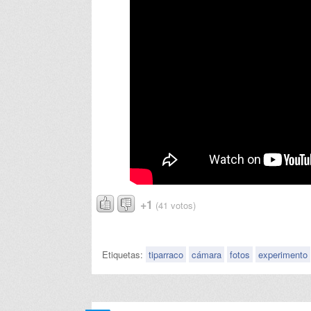
+1
(41 votos)
Etiquetas:
tiparraco
cámara
fotos
experimento