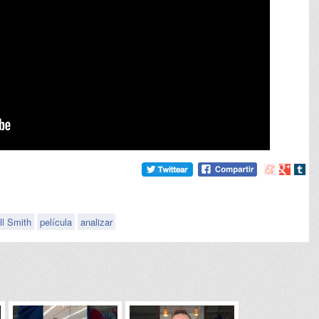
Compartir
Compart
Comp
en
en
en
meneame
Google
tumb
ll Smith
película
analizar