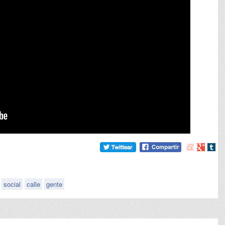
Compartir
Compart
Comp
en
en
en
meneame
Google
tumb
social
calle
gente