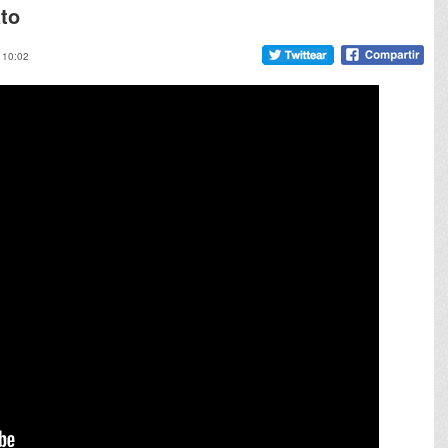
to
, 10:02