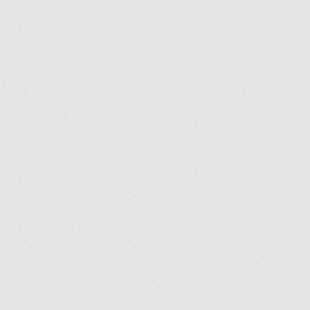
ir
artir
+
lr