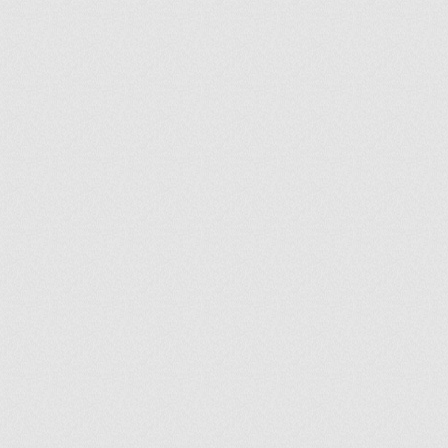
ir
artir
+
lr