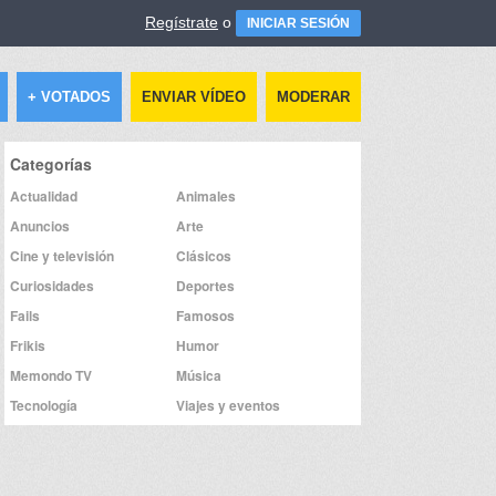
Regístrate
o
INICIAR SESIÓN
+ VOTADOS
ENVIAR VÍDEO
MODERAR
Categorías
Actualidad
Animales
Anuncios
Arte
Cine y televisión
Clásicos
Curiosidades
Deportes
Fails
Famosos
Frikis
Humor
Memondo TV
Música
Tecnología
Viajes y eventos