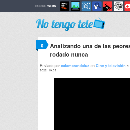
RED DE WEBS
Analizando una de las peores
0
rodado nunca
Enviado por
calamarandaluz
en
Cine y televisión
el
2022, 10:03