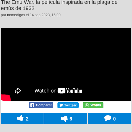
The Emu War, la película inspirada en la plaga de
emús de 1932
por
nomedigas
el 14 sep 2023, 16:00
2
6
0