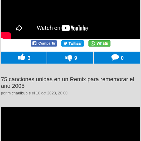
3
9
0
75 canciones unidas en un Remix para rememorar el
año 2005
por
michaelbuble
el 10 oct 2023, 20:00