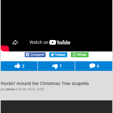
2
7
0
Rockin' Around the Christmas Tree acapella
por
alexia
el 30 dic 2023, 14:00