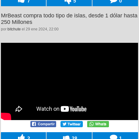
7
5
0
MrBeast compra todo tipo de islas, desde 1 dólar hasta
250 Millones
por
bitchute
el 29 ene 2024, 22:00
2
28
1