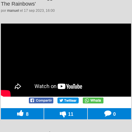
The Rainbows'
por
manuel
el 17 sep 2023, 16:00
8
11
0