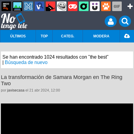
ÚLTIMOS
TOP
CATEG.
MODERA
Se han encontrado 1024 resultados con "the best"
|
Búsqueda de nuevo
La transformación de Samara Morgan en The Ring
Two
por
javisecasa
el 21 abr 2024, 12:00