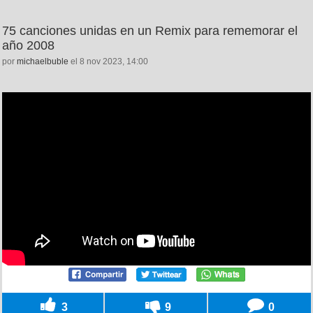
75 canciones unidas en un Remix para rememorar el
año 2008
por
michaelbuble
el 8 nov 2023, 14:00
3
9
0