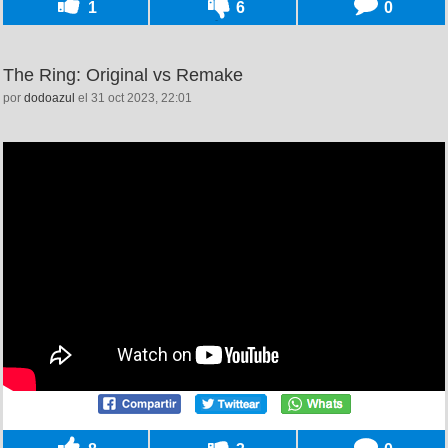
1
6
0
The Ring: Original vs Remake
por
dodoazul
el 31 oct 2023, 22:01