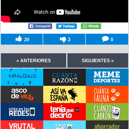
20
2
0
« ANTERIORES
SIGUIENTES »