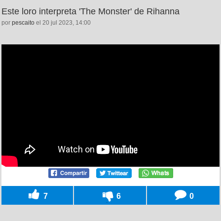
Este loro interpreta 'The Monster' de Rihanna
por
pescaito
el 20 jul 2023, 14:00
7
6
0