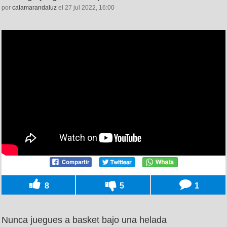
por
calamarandaluz
el 27 jul 2022, 16:00
8
5
1
Nunca juegues a basket bajo una helada