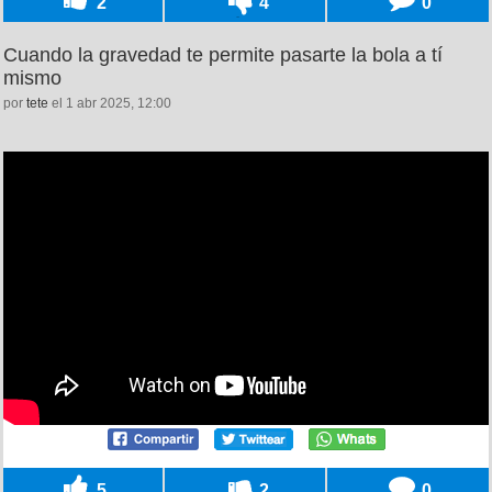
2
4
0
Cuando la gravedad te permite pasarte la bola a tí
mismo
por
tete
el 1 abr 2025, 12:00
5
2
0