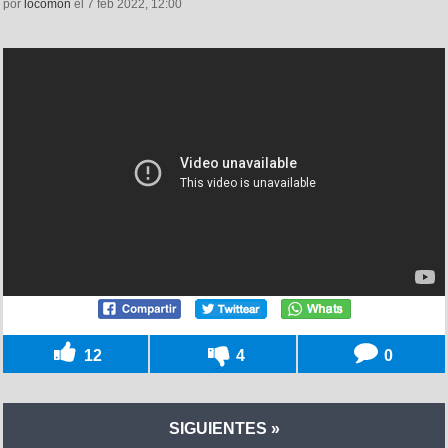
por
locomon
el 7 feb 2022, 12:00
12
4
0
SIGUIENTES »