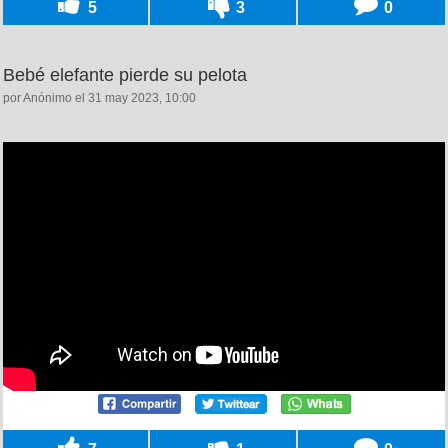
5
3
0
Bebé elefante pierde su pelota
por Anónimo el 31 may 2023, 10:00