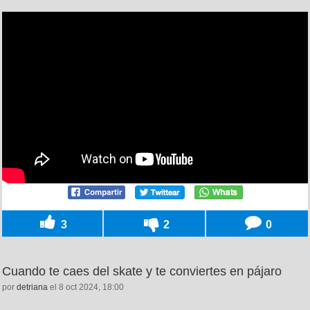
3
2
0
Cuando te caes del skate y te conviertes en pájaro
por
detriana
el 8 oct 2024, 18:00