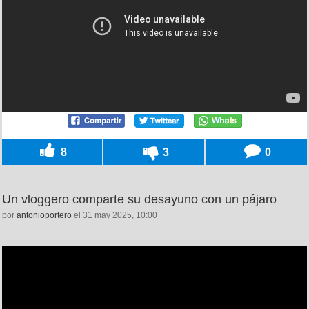
8
3
0
Un vloggero comparte su desayuno con un pájaro
por
antonioportero
el 31 may 2025, 10:00