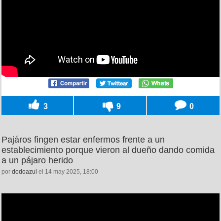
3
9
0
Pajáros fingen estar enfermos frente a un
establecimiento porque vieron al dueño dando comida
a un pájaro herido
por
dodoazul
el 14 may 2025, 18:00