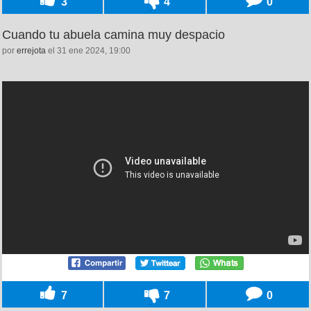
3
4
0
Cuando tu abuela camina muy despacio
por
errejota
el 31 ene 2024, 19:00
7
7
0