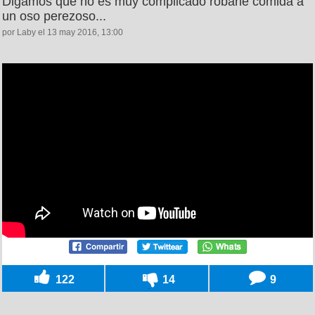
Digamos que no es muy complicado robarle comida a
un oso perezoso...
por Laby el 13 may 2016, 13:00
122
14
9