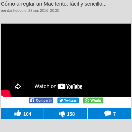
Cómo arreglar un Mac lento, fácil y sencillo...
por darthdodo el 28 sep 2016, 20:30
104
158
7