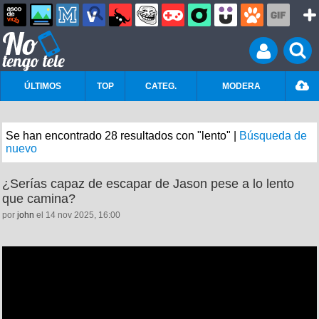
ÚLTIMOS
TOP
CATEG.
MODERA
Se han encontrado 28 resultados con "lento" |
Búsqueda de
nuevo
¿Serías capaz de escapar de Jason pese a lo lento
que camina?
por
john
el 14 nov 2025, 16:00