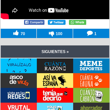
70
100
1
SIGUIENTES »