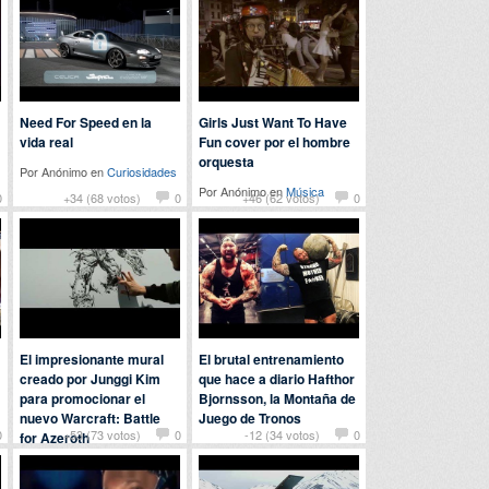
Need For Speed en la
Girls Just Want To Have
vida real
Fun cover por el hombre
orquesta
Por Anónimo en
Curiosidades
Por Anónimo en
Música
0
+34 (68 votos)
0
+46 (62 votos)
0
El impresionante mural
El brutal entrenamiento
creado por Junggi Kim
que hace a diario Hafthor
para promocionar el
Bjornsson, la Montaña de
nuevo Warcraft: Battle
Juego de Tronos
0
+53 (73 votos)
0
-12 (34 votos)
0
for Azeroth
Por
athlete2017
en
Deportes
Por Anónimo en
Arte