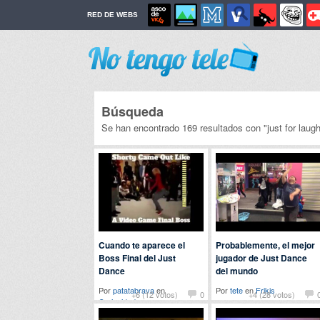
RED DE WEBS
Búsqueda
Se han encontrado 169 resultados con "just for laug
Cuando te aparece el
Probablemente, el mejor
Boss Final del Just
jugador de Just Dance
Dance
del mundo
Por
patatabrava
en
Por
tete
en
Frikis
+6 (12 votos)
0
+4 (28 votos)
Curiosidades