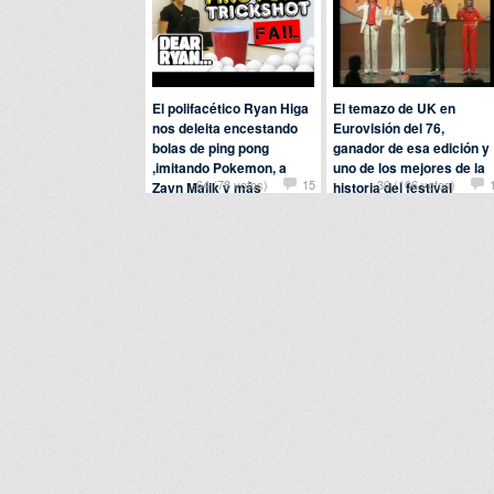
El polifacético Ryan Higa
El temazo de UK en
nos deleita encestando
Eurovisión del 76,
bolas de ping pong
ganador de esa edición y
,imitando Pokemon, a
uno de los mejores de la
-64 (78 votos)
15
-30 (106 votos)
Zayn Malik y más
historia del festival
bizarradas
Por
senshu1
en
Cine y
televisión
Por
senshu1
en
Famosos