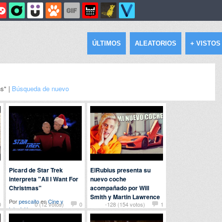
ÚLTIMOS
ALEATORIOS
+ VISTOS
hs" |
Búsqueda de nuevo
Picard de Star Trek
ElRubius presenta su
interpreta "All I Want For
nuevo coche
Christmas"
acompañado por Will
Smith y Martin Lawrence
Por
pescaito
en
Cine y
0
0 (12 votos)
0
-128 (154 votos)
1
televisión
Por
rere
en
Famosos