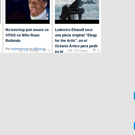
No ketchup just sauce vs
Ludovico Einaudi toca
VITAS vs Niño Ruso
una pieza original "Elegy
Bailando
for the Artic", en el
Océano Ártico para pedir
Por
extremzurd
en
Música
1
-22 (74 votos)
0
+56 (76 votos)
0
su pr
Por
milema
en
Música