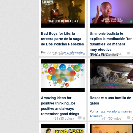
Bad Boys for Life, la
Un monje budista te
tercera parte de la saga
explica la meditación 'for
de Dos Policías Rebeldes
dummies' de manera
muy efectiva
Por Jony en
Cine y televisión
+12 (32 votos)
0
+26 (42 votos)
[ENG+ENGsubs]
Por
pescaito
en
Curiosidades
Amazing ideas for
Rescate a una familia de
positive thinking...be
gatos
positive and always
Por
la_rata_voladora_man
en
remember good things
Animales
-31 (35 votos)
0
+41 (55 votos)
Por
highindex
en
Actualidad