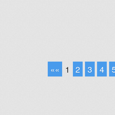
««
1
2
3
4