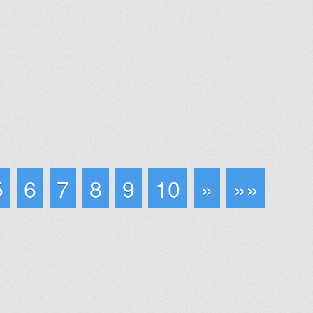
5
6
7
8
9
10
»
»»