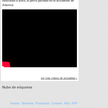
Rescatan a Boro, el perro perdido en el accidente de
Adamuz
ver más vídeos de actualidad »
Nube de etiquetas
Acerca
Términos
Privacidad
Cookies
FAQ
APP