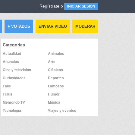
Regístrate
o
INICIAR SESIÓN
+ VOTADOS
ENVIAR VÍDEO
MODERAR
Categorías
Actualidad
Animales
Anuncios
Arte
Cine y televisión
Clásicos
Curiosidades
Deportes
Fails
Famosos
Frikis
Humor
Memondo TV
Música
Tecnología
Viajes y eventos