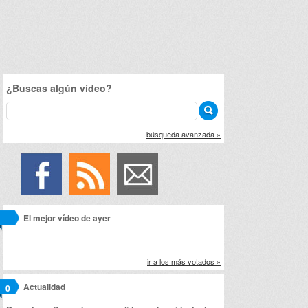
¿Buscas algún vídeo?
búsqueda avanzada »
El mejor vídeo de ayer
ir a los más votados »
Actualidad
0