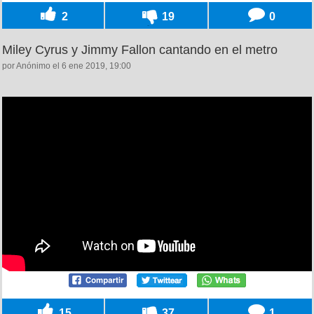
2
19
0
Miley Cyrus y Jimmy Fallon cantando en el metro
por Anónimo el 6 ene 2019, 19:00
15
37
1