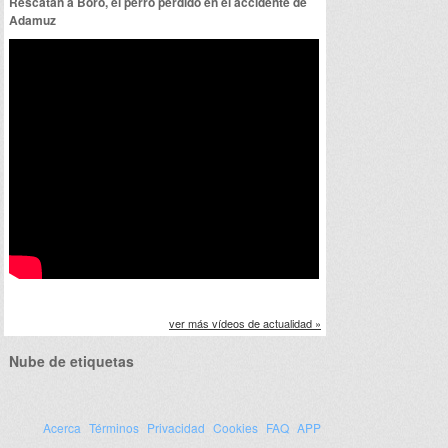
Rescatan a Boro, el perro perdido en el accidente de
Adamuz
ver más vídeos de actualidad »
Nube de etiquetas
Acerca
Términos
Privacidad
Cookies
FAQ
APP