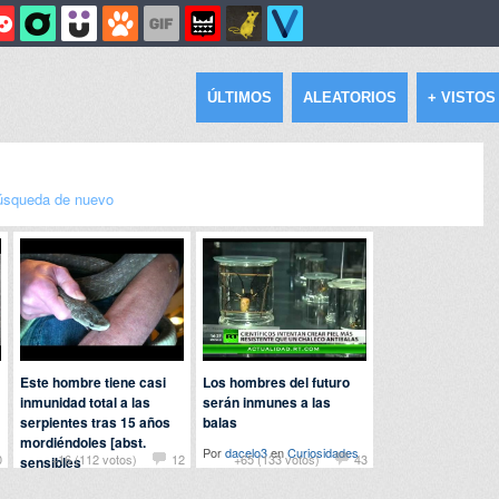
ÚLTIMOS
ALEATORIOS
+ VISTOS
úsqueda de nuevo
Este hombre tiene casi
Los hombres del futuro
inmunidad total a las
serán inmunes a las
serpientes tras 15 años
balas
mordiéndoles [abst.
Por
dacelo3
en
Curiosidades
0
+16 (112 votos)
12
+65 (133 votos)
43
sensibles
Por josie3 en
Animales