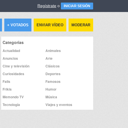
Regístrate
o
INICIAR SESIÓN
+ VOTADOS
ENVIAR VÍDEO
MODERAR
Categorías
Actualidad
Animales
Anuncios
Arte
Cine y televisión
Clásicos
Curiosidades
Deportes
Fails
Famosos
Frikis
Humor
Memondo TV
Música
Tecnología
Viajes y eventos