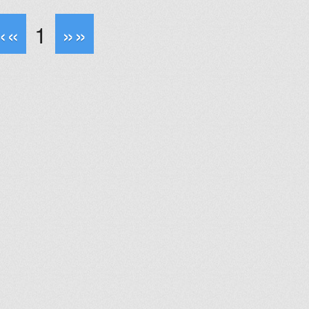
««
1
»»