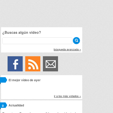
¿Buscas algún vídeo?
búsqueda avanzada »
El mejor vídeo de ayer
ir a los más votados »
Actualidad
0