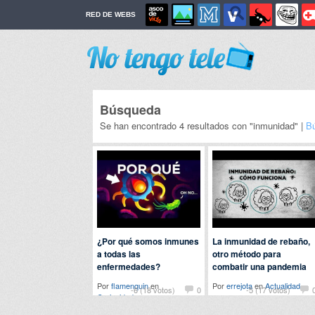
RED DE WEBS
Búsqueda
Se han encontrado 4 resultados con "inmunidad" |
B
¿Por qué somos inmunes
La inmunidad de rebaño,
a todas las
otro método para
enfermedades?
combatir una pandemia
Por
flamenquin
en
Por
errejota
en
Actualidad
-6 (18 votos)
0
-5 (17 votos)
Curiosidades