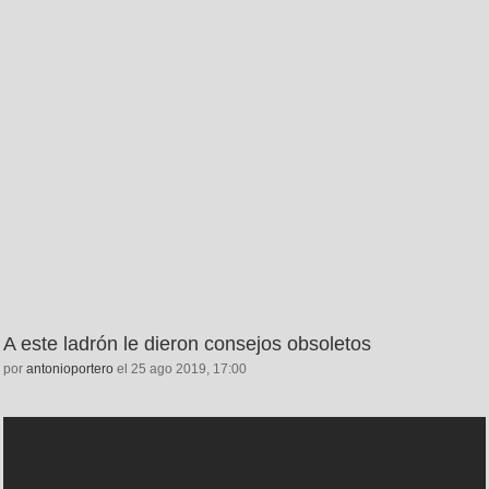
A este ladrón le dieron consejos obsoletos
por
antonioportero
el 25 ago 2019, 17:00