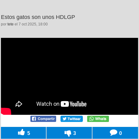
Estos gatos son unos HDLGP
por
tete
el 7 oct 2025, 18:00
5
3
0