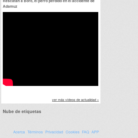
Rescatan a Boro, el perro perdido en el accidente de
Adamuz
ver más vídeos de actualidad »
Nube de etiquetas
Acerca
Términos
Privacidad
Cookies
FAQ
APP