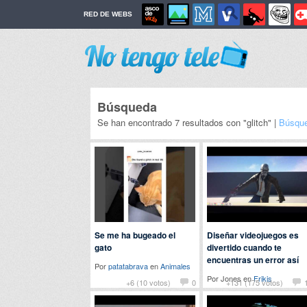
RED DE WEBS
Búsqueda
Se han encontrado 7 resultados con "glitch" |
Búsque
Se me ha bugeado el
Diseñar videojuegos es
gato
divertido cuando te
encuentras un error así
Por
patatabrava
en
Animales
Por Jones en
Frikis
+6 (10 votos)
0
+131 (175 votos)