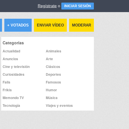
Regístrate
o
INICIAR SESIÓN
+ VOTADOS
ENVIAR VÍDEO
MODERAR
Categorías
Actualidad
Animales
Anuncios
Arte
Cine y televisión
Clásicos
Curiosidades
Deportes
Fails
Famosos
Frikis
Humor
Memondo TV
Música
Tecnología
Viajes y eventos