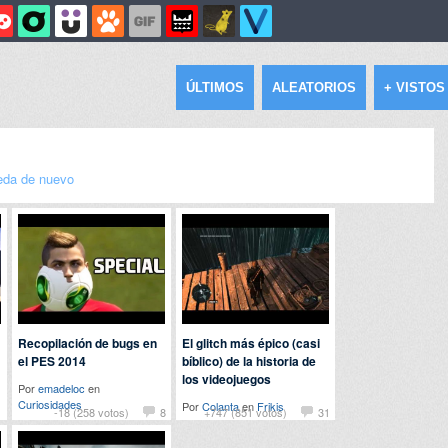
ÚLTIMOS
ALEATORIOS
+ VISTOS
da de nuevo
Recopilación de bugs en
El glitch más épico (casi
el PES 2014
bíblico) de la historia de
los videojuegos
Por
emadeloc
en
Curiosidades
Por
Colanta
en
Frikis
1
-18 (258 votos)
8
+747 (851 votos)
31