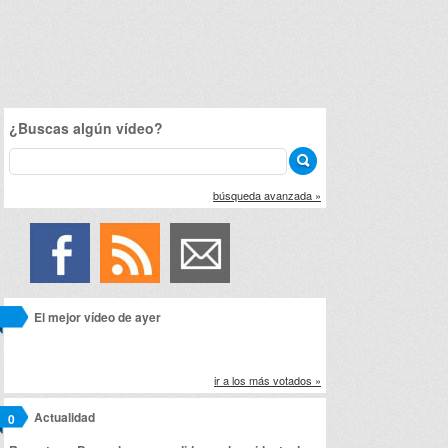
¿Buscas algún vídeo?
búsqueda avanzada »
El mejor vídeo de ayer
ir a los más votados »
Actualidad
0