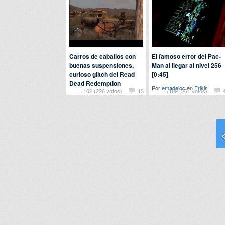
Carros de caballos con
El famoso error del Pac-
buenas suspensiones,
Man al llegar al nivel 256
curioso glitch del Read
[0:45]
Dead Redemption
Por
emadeloc
en
Frikis
+162 (226 votos)
13
+189 (261 votos)
Por
totoro99
en
Frikis