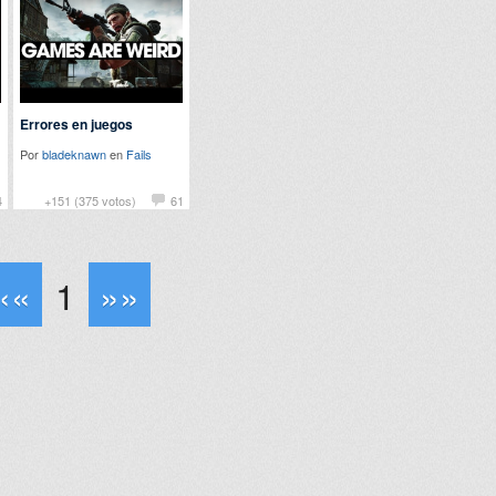
Errores en juegos
Por
bladeknawn
en
Fails
4
+151 (375 votos)
61
««
1
»»