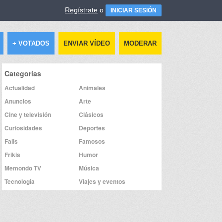
Regístrate
o
INICIAR SESIÓN
+ VOTADOS
ENVIAR VÍDEO
MODERAR
Categorías
Actualidad
Animales
Anuncios
Arte
Cine y televisión
Clásicos
Curiosidades
Deportes
Fails
Famosos
Frikis
Humor
Memondo TV
Música
Tecnología
Viajes y eventos