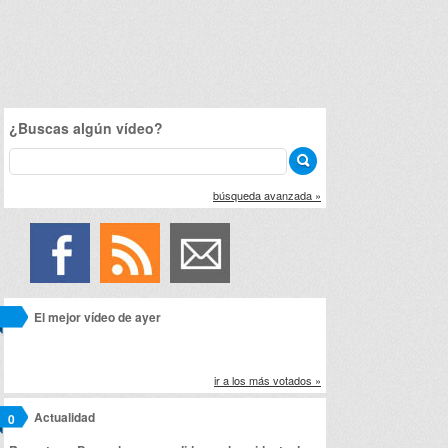
¿Buscas algún vídeo?
búsqueda avanzada »
El mejor vídeo de ayer
ir a los más votados »
Actualidad
0