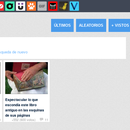
ÚLTIMOS
ALEATORIOS
+ VISTOS
squeda de nuevo
Espectacular lo que
escondía este libro
antiguo en las esquinas
de sus páginas
0
+552 (600 votos)
11
Por
anjeva
en
Arte