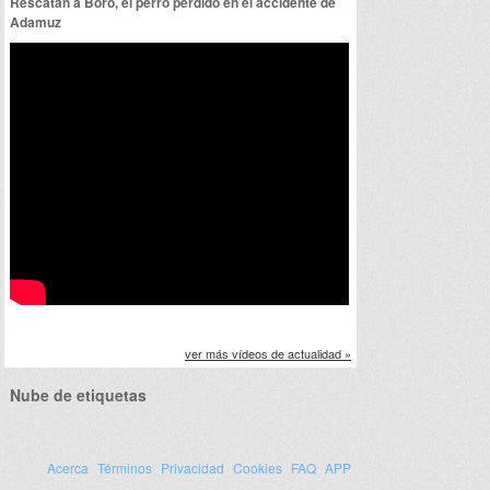
Rescatan a Boro, el perro perdido en el accidente de
Adamuz
ver más vídeos de actualidad »
Nube de etiquetas
Acerca
Términos
Privacidad
Cookies
FAQ
APP