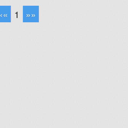
««
1
»»