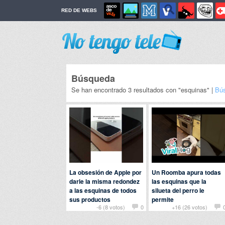
RED DE WEBS
Búsqueda
Se han encontrado 3 resultados con "esquinas" |
Bú
La obsesión de Apple por
Un Roomba apura todas
darle la misma redondez
las esquinas que la
a las esquinas de todos
silueta del perro le
sus productos
permite
-6 (8 votos)
0
+16 (26 votos)
Por
manilagorila
en
Por
bobobobs
en
Animales
Curiosidades