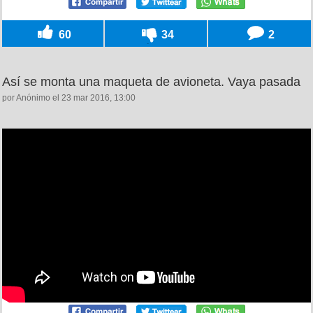
60
34
2
Así se monta una maqueta de avioneta. Vaya pasada
por Anónimo el 23 mar 2016, 13:00