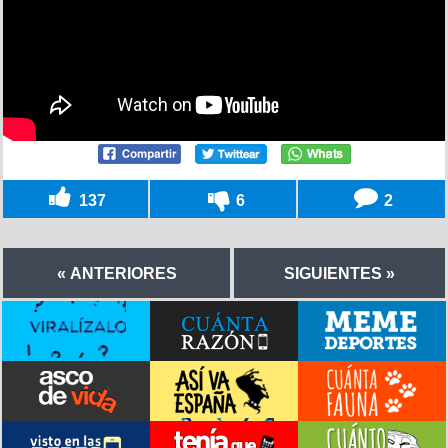
137
6
2
« ANTERIORES
SIGUIENTES »