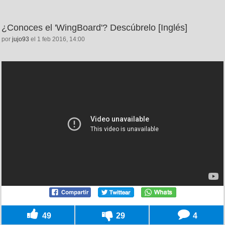
¿Conoces el 'WingBoard'? Descúbrelo [Inglés]
por
jujo93
el 1 feb 2016, 14:00
49
29
4