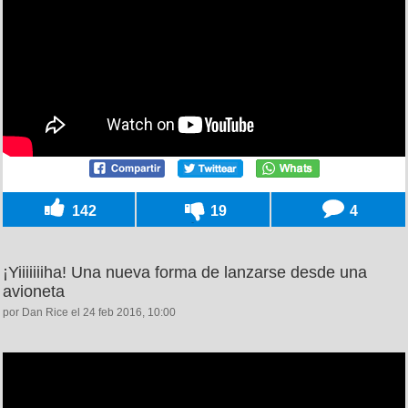
142
19
4
¡Yiiiiiiiha! Una nueva forma de lanzarse desde una
avioneta
por Dan Rice el 24 feb 2016, 10:00