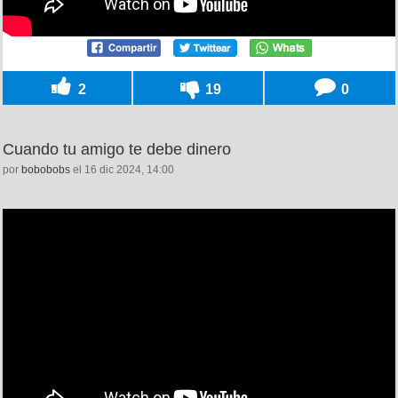
2
19
0
Cuando tu amigo te debe dinero
por
bobobobs
el 16 dic 2024, 14:00