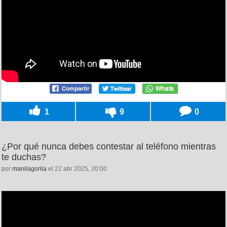
1
9
0
¿Por qué nunca debes contestar al teléfono mientras
te duchas?
por
manilagorila
el 22 abr 2025, 20:00