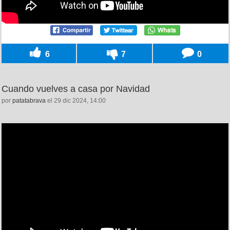
6
7
0
Cuando vuelves a casa por Navidad
por
patatabrava
el 29 dic 2024, 14:00