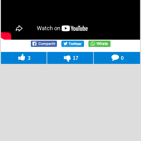
3
17
0