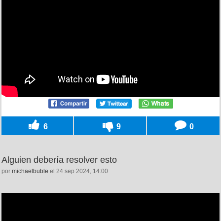
6
9
0
Alguien debería resolver esto
por
michaelbuble
el 24 sep 2024, 14:00