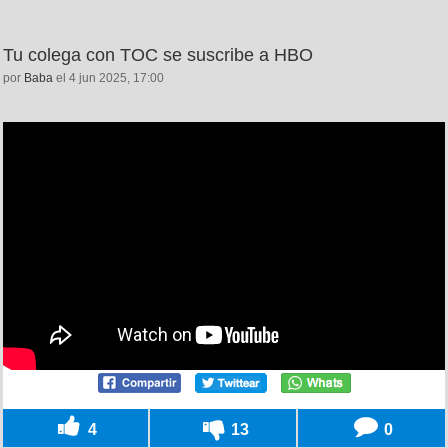
Tu colega con TOC se suscribe a HBO
por
Baba
el 4 jun 2025, 17:00
4
13
0