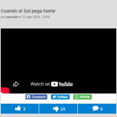
Cuando el Sol pega fuerte
por
pescaito
el 11 ago 2024, 14:00
3
14
0