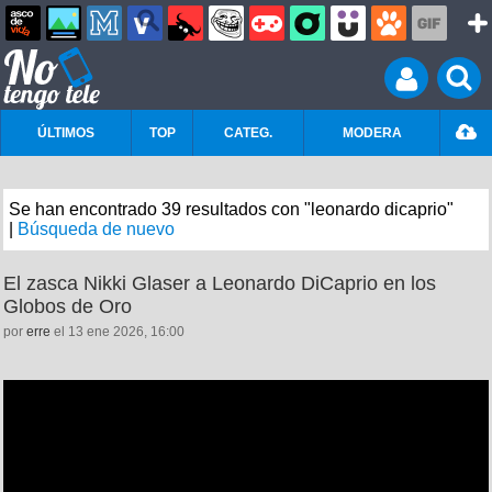
ÚLTIMOS
TOP
CATEG.
MODERA
Se han encontrado 39 resultados con "leonardo dicaprio"
|
Búsqueda de nuevo
El zasca Nikki Glaser a Leonardo DiCaprio en los
Globos de Oro
por
erre
el 13 ene 2026, 16:00