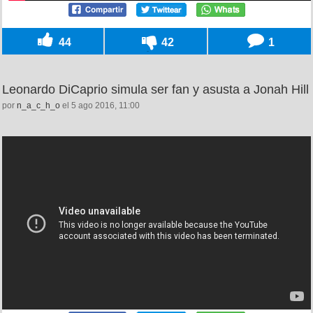
44
42
1
Leonardo DiCaprio simula ser fan y asusta a Jonah Hill
por
n_a_c_h_o
el 5 ago 2016, 11:00