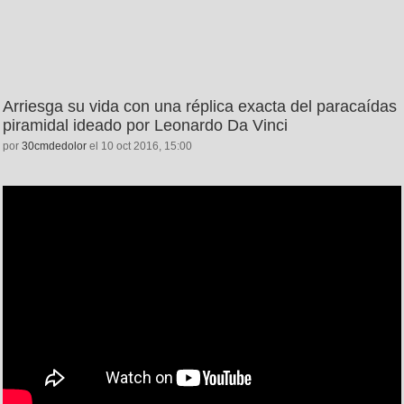
Arriesga su vida con una réplica exacta del paracaídas
piramidal ideado por Leonardo Da Vinci
por
30cmdedolor
el 10 oct 2016, 15:00