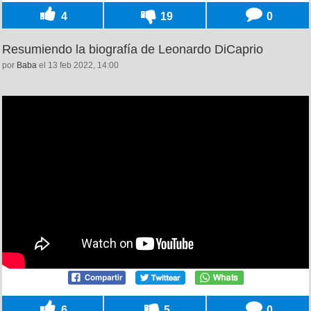
4
19
0
Resumiendo la biografía de Leonardo DiCaprio
por
Baba
el 13 feb 2022, 14:00
6
5
0