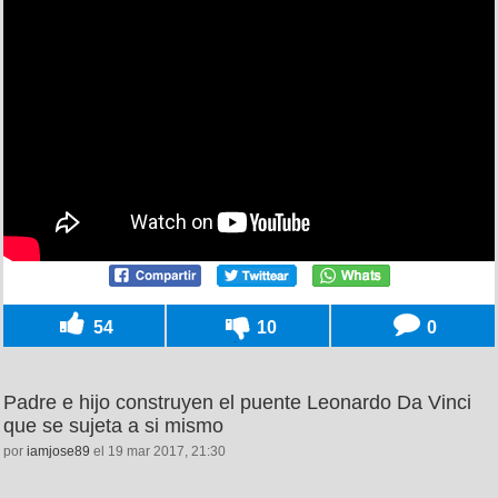
54
10
0
Padre e hijo construyen el puente Leonardo Da Vinci
que se sujeta a si mismo
por
iamjose89
el 19 mar 2017, 21:30