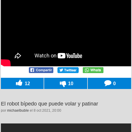
12
10
0
El robot bípedo que puede volar y patinar
por
michaelbuble
el 8 oct 2021, 20:00