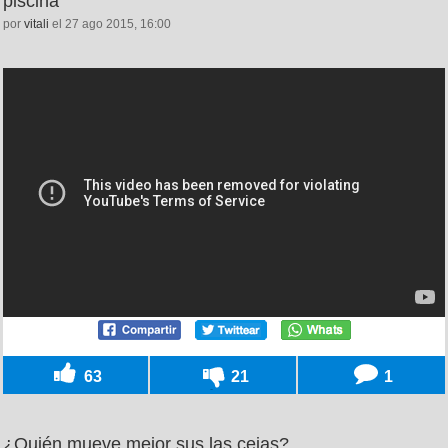
piscina
por
vitali
el 27 ago 2015, 16:00
63
21
1
¿Quién mueve mejor sus las cejas?