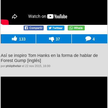
133
37
4
Así se inspiro Tom Hanks en la forma de hablar de
Forest Gump [inglés]
por
philipthefair
el 22 nov 2015, 16:00