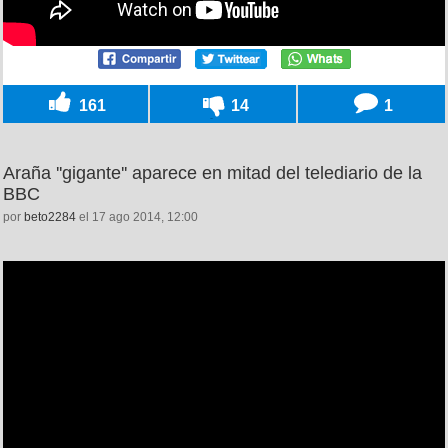
161
14
1
Araña ''gigante'' aparece en mitad del telediario de la
BBC
por
beto2284
el 17 ago 2014, 12:00