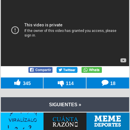
345
114
18
SIGUIENTES »