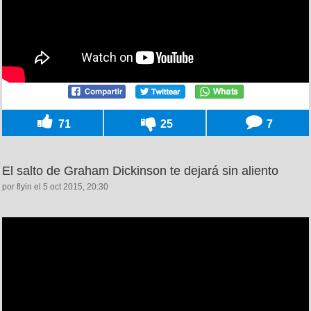
71
25
7
El salto de Graham Dickinson te dejará sin aliento
por flyin el 5 oct 2015, 20:30