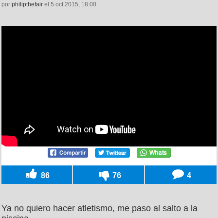
por
philipthefair
el 5 oct 2015, 18:00
86
76
4
Ya no quiero hacer atletismo, me paso al salto a la