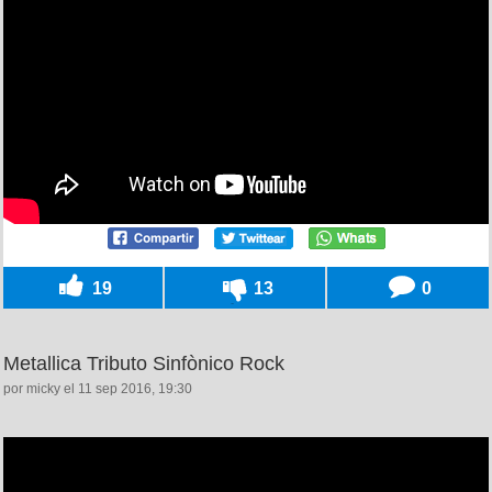
19
13
0
Metallica Tributo Sinfònico Rock
por micky el 11 sep 2016, 19:30