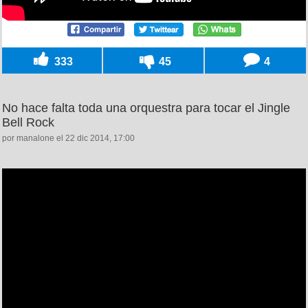
333
45
4
No hace falta toda una orquestra para tocar el Jingle
Bell Rock
por manalone el 22 dic 2014, 17:00