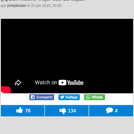
por
philipthefair
el 22 jun 2015, 20:30
78
134
4