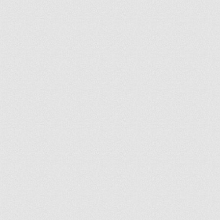
ir
artir
+
lr