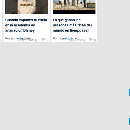
Cuando impones tu estilo
Lo que ganan las
en la academia de
personas más ricas del
animación Disney
mundo en tiempo real
Por
nomedigas
en
Por
nomedigas
en
0
-9 (11 votos)
0
-4 (8 votos)
0
Curiosidades
Curiosidades