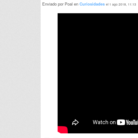
Enviado por Poal en
Curiosidades
el 1 ago 2018, 11:13