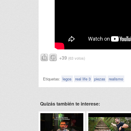
+39
(63 votos)
Etiquetas:
legos
real life 3
piezas
realismo
Quizás también te interese: