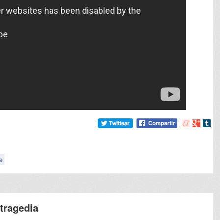
Compartir
Compart
Comp
en
en
en
meneame
Google
tumb
e
tragedia