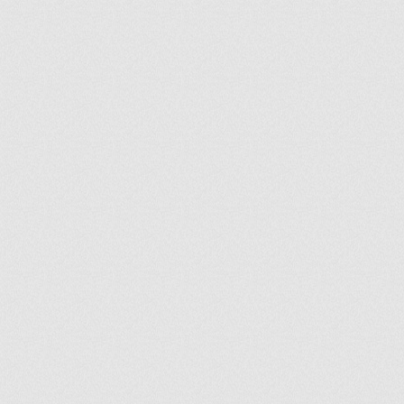
ir
artir
+
lr