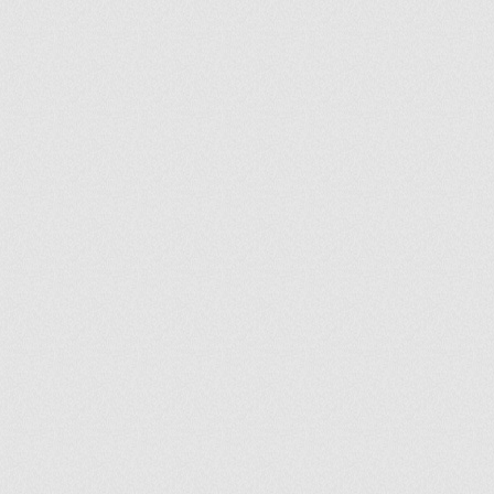
ir
artir
+
lr