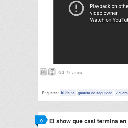
-33
(51 votos)
Etiquetas:
lil kleine
guardia de seguridad
vigilant
El show que casi termina en 
0