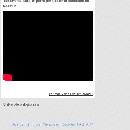
Rescatan a Boro, el perro perdido en el accidente de
Adamuz
ver más vídeos de actualidad »
Nube de etiquetas
Acerca
Términos
Privacidad
Cookies
FAQ
APP