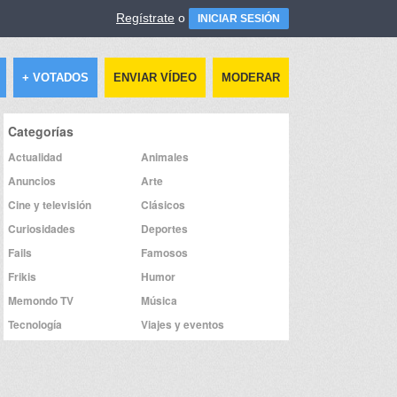
Regístrate
o
INICIAR SESIÓN
+ VOTADOS
ENVIAR VÍDEO
MODERAR
Categorías
Actualidad
Animales
Anuncios
Arte
Cine y televisión
Clásicos
Curiosidades
Deportes
Fails
Famosos
Frikis
Humor
Memondo TV
Música
Tecnología
Viajes y eventos