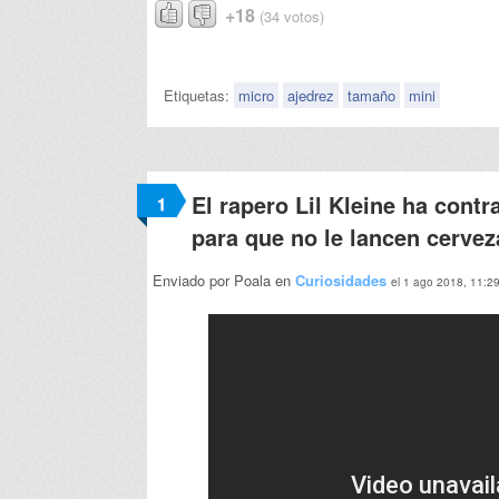
+18
(34 votos)
Etiquetas:
micro
ajedrez
tamaño
mini
El rapero Lil Kleine ha contr
1
para que no le lancen cervez
Enviado por Poala en
Curiosidades
el 1 ago 2018, 11:2