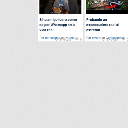
Si tu amigo fuera como
Probando un
es por Whatsapp en la
exoesqueleto real al
vida real
extremo
Por
nomedigas
en
Humor
Por
alvaro
en
Curiosidades
-5 (9 votos)
0
-3 (9 votos)