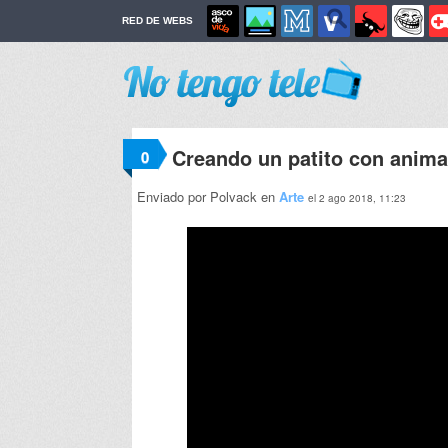
RED DE WEBS
Creando un patito con anim
0
Enviado por Polvack en
Arte
el 2 ago 2018, 11:23