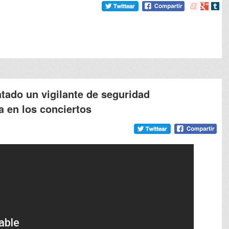
Compartir
Compart
Comp
en
en
en
meneame
Google
tumb
atado un vigilante de seguridad
a en los conciertos
9