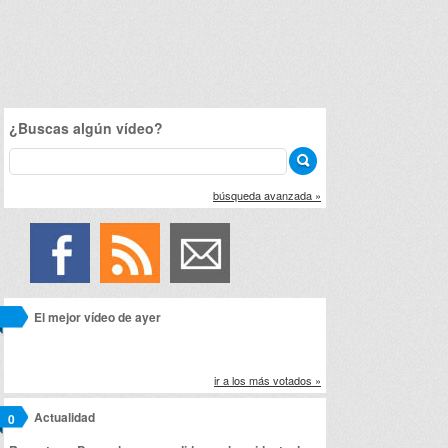
¿Buscas algún vídeo?
búsqueda avanzada »
El mejor vídeo de ayer
ir a los más votados »
Actualidad
0