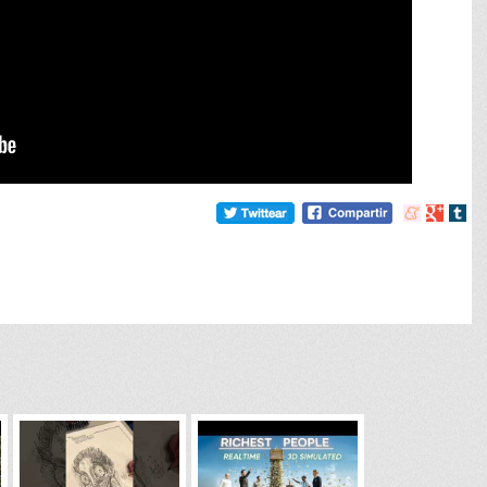
Compartir
Compart
Comp
en
en
en
meneame
Google
tumb