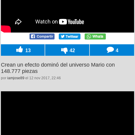
13
42
4
Crean un efecto dominó del universo Mario con
148.777 piezas
por
iamjose89
el 12 nov 2017, 22:46