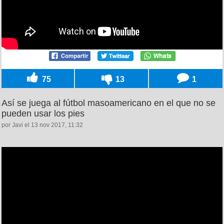
75
13
1
Así se juega al fútbol masoamericano en el que no se
pueden usar los pies
por Javi el 13 nov 2017, 11:32