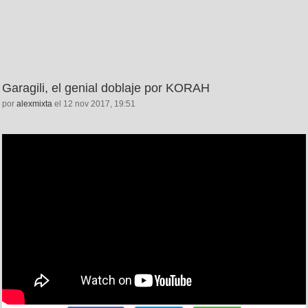
Garagili, el genial doblaje por KORAH
por
alexmixta
el 12 nov 2017, 19:51