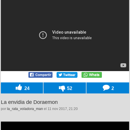
24
52
2
La envidia de Doraemon
por
la_rata_voladora_man
el 11 nov 2017, 21:20