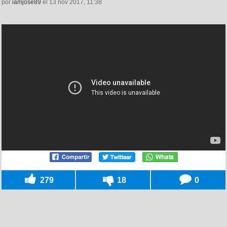
por
iamjose89
el 13 nov 2017, 11:38
279
18
0