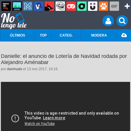
ÚLTIMOS
TOP
CATEG.
MODERA
Danielle: el anuncio de Lotería de Navidad rodada por
Alejandro Aménabar
por
daninudo
el 13 nov 2017, 16:16