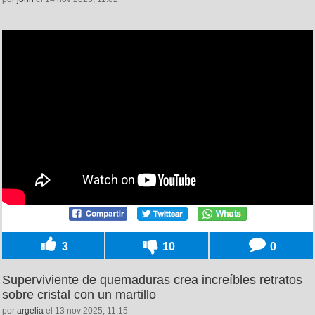
3
10
0
Superviviente de quemaduras crea increíbles retratos
sobre cristal con un martillo
por
argelia
el 13 nov 2025, 11:15