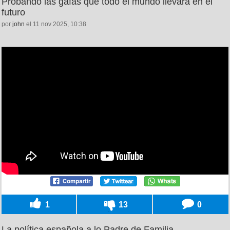
Probando las gafas que todo el mundo llevará en el
futuro
por
john
el 11 nov 2025, 10:38
1
13
0
La política española a lo Padre de Familia