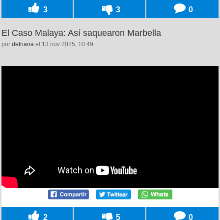
3
3
0
El Caso Malaya: Así saquearon Marbella
por
detriana
el 13 nov 2025, 10:49
2
5
0