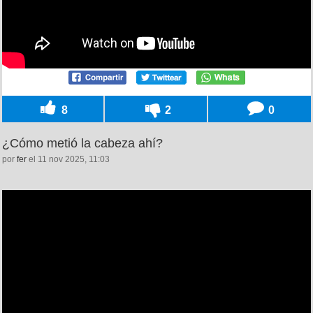
8
2
0
¿Cómo metió la cabeza ahí?
por
fer
el 11 nov 2025, 11:03