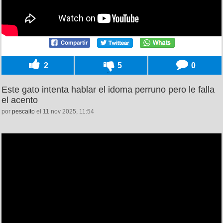
2
5
0
Este gato intenta hablar el idoma perruno pero le falla
el acento
por
pescaito
el 11 nov 2025, 11:54