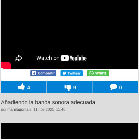
4
9
0
Añadiendo la banda sonora adecuada
por
manilagorila
el 11 nov 2025, 11:46