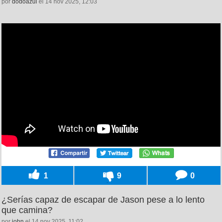
por
dodoazul
el 14 nov 2025, 12:03
1
9
0
¿Serías capaz de escapar de Jason pese a lo lento
que camina?
por
john
el 14 nov 2025, 11:02