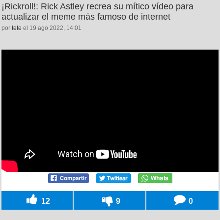
¡Rickroll!: Rick Astley recrea su mítico vídeo para
actualizar el meme más famoso de internet
por
tete
el 19 ago 2022, 14:01
12
9
0