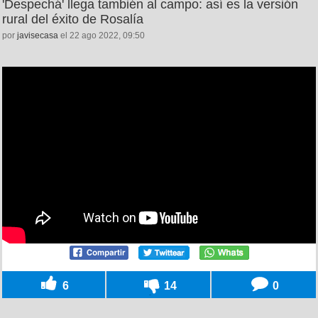
'Despechá' llega también al campo: así es la versión
rural del éxito de Rosalía
por
javisecasa
el 22 ago 2022, 09:50
6
14
0