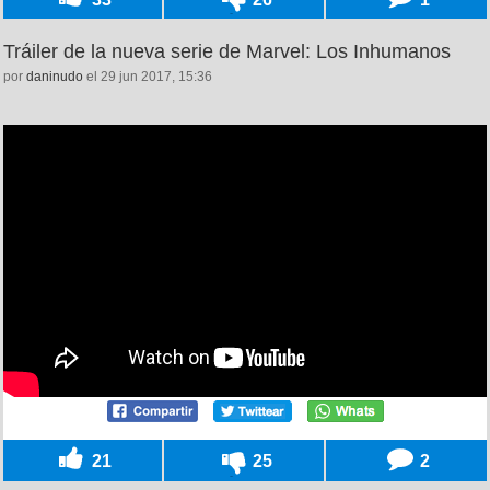
Tráiler de la nueva serie de Marvel: Los Inhumanos
por
daninudo
el 29 jun 2017, 15:36
21
25
2