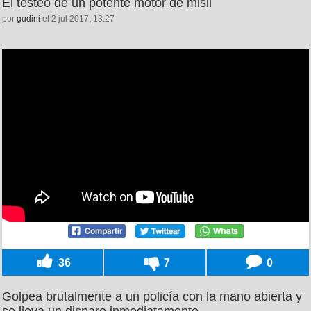
El testeo de un potente motor de misil
por
gudini
el 2 jul 2017, 13:27
36
7
0
Golpea brutalmente a un policía con la mano abierta y
se lleva un disparo inmediatamente