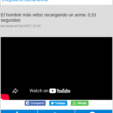
El hombre más veloz recargando un arma: 0,51
segundos
por jonas el 6 jul 2017, 12:24