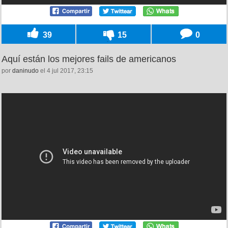
39
15
0
Aquí están los mejores fails de americanos
por
daninudo
el 4 jul 2017, 23:15