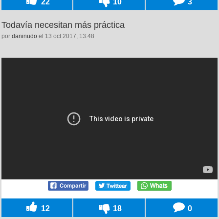
22
10
3
Todavía necesitan más práctica
por
daninudo
el 13 oct 2017, 13:48
12
18
0