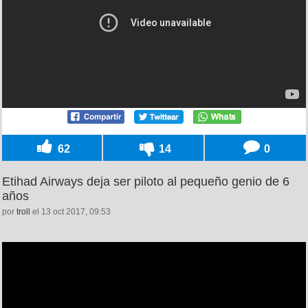
62
14
0
Etihad Airways deja ser piloto al pequeño genio de 6
años
por
troll
el 13 oct 2017, 09:53