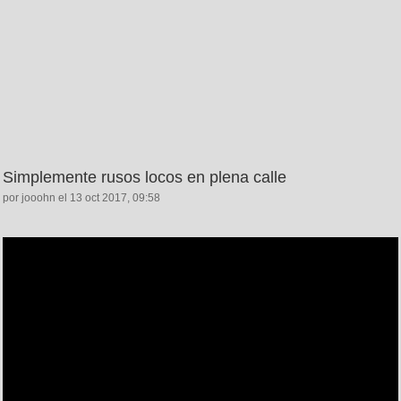
Simplemente rusos locos en plena calle
por jooohn el 13 oct 2017, 09:58