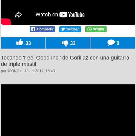
33
32
0
Tocando 'Feel Good Inc.' de Gorillaz con una guitarra
de triple mástil
por IMONO el 13 oct 2017, 15:43