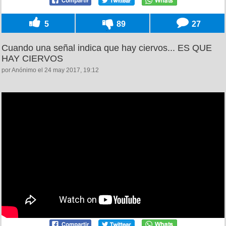
5
89
27
Cuando una señal indica que hay ciervos... ES QUE
HAY CIERVOS
por Anónimo el 24 may 2017, 19:12