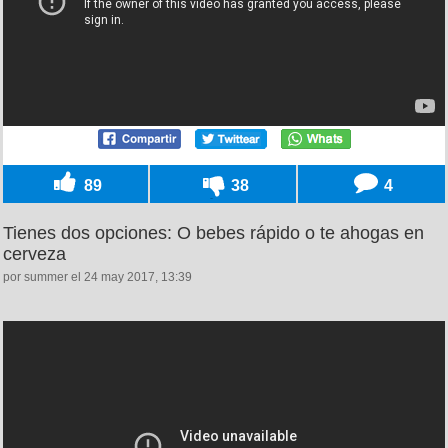
89
38
4
Tienes dos opciones: O bebes rápido o te ahogas en
cerveza
por summer el 24 may 2017, 13:39