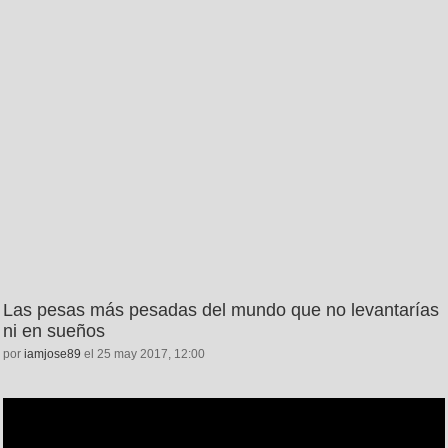
Las pesas más pesadas del mundo que no levantarías
ni en sueños
por
iamjose89
el 25 may 2017, 12:00