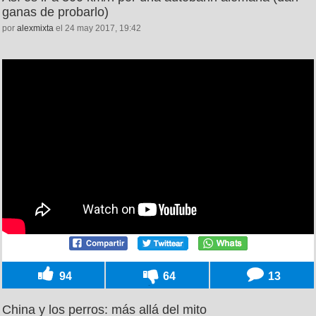
ganas de probarlo)
por
alexmixta
el 24 may 2017, 19:42
94
64
13
China y los perros: más allá del mito