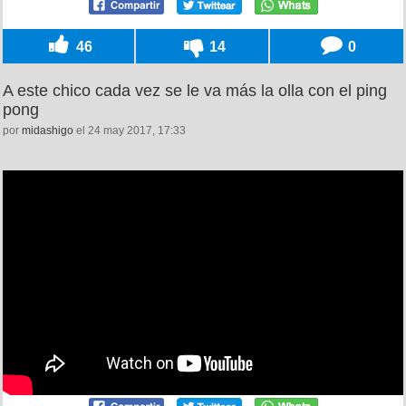
46
14
0
A este chico cada vez se le va más la olla con el ping
pong
por
midashigo
el 24 may 2017, 17:33