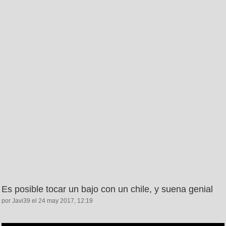
Es posible tocar un bajo con un chile, y suena genial
por Javi39 el 24 may 2017, 12:19