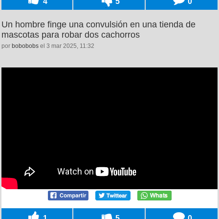
4
5
0
Un hombre finge una convulsión en una tienda de
mascotas para robar dos cachorros
por
bobobobs
el 3 mar 2025, 11:32
1
5
0