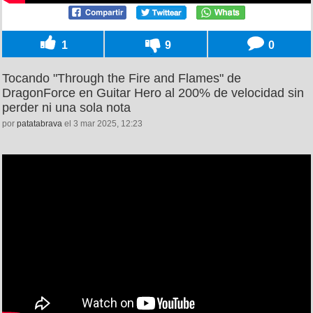
1
9
0
Tocando "Through the Fire and Flames" de
DragonForce en Guitar Hero al 200% de velocidad sin
perder ni una sola nota
por
patatabrava
el 3 mar 2025, 12:23