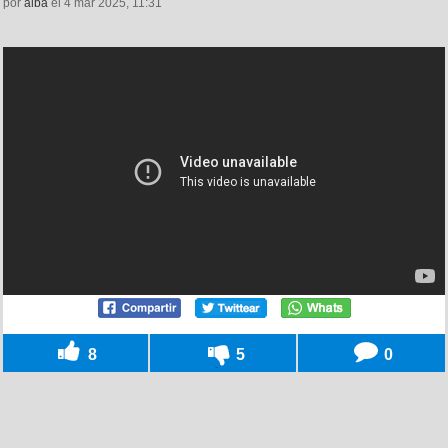
por
alba
el 4 mar 2025, 11:31
8
5
0