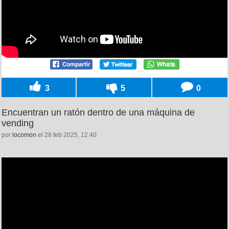
3
5
0
Encuentran un ratón dentro de una máquina de
vending
por
locomon
el 28 feb 2025, 12:40