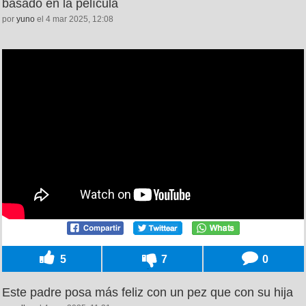
basado en la película
por
yuno
el 4 mar 2025, 12:08
5
7
0
Este padre posa más feliz con un pez que con su hija