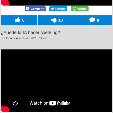
6
10
0
¿Puede la IA hacer twerking?
por
locomon
el 3 mar 2025, 11:40