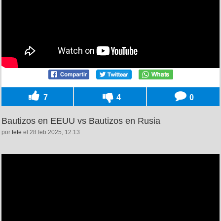
7
4
0
Bautizos en EEUU vs Bautizos en Rusia
por
tete
el 28 feb 2025, 12:13