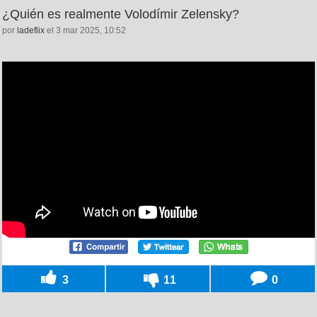
¿Quién es realmente Volodímir Zelensky?
por
ladeflix
el 3 mar 2025, 10:52
3
11
0