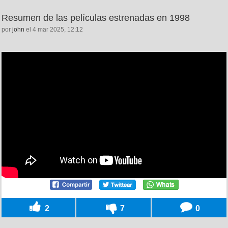
Resumen de las películas estrenadas en 1998
por
john
el 4 mar 2025, 12:12
2
7
0