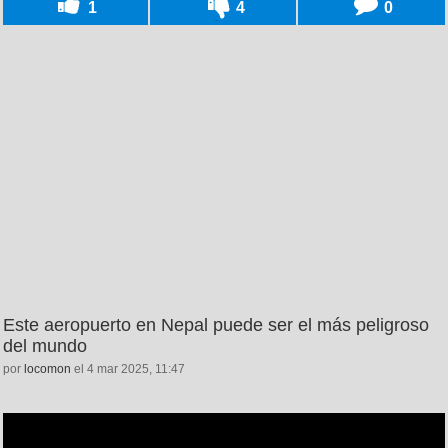
1
4
0
Este aeropuerto en Nepal puede ser el más peligroso
del mundo
por
locomon
el 4 mar 2025, 11:47