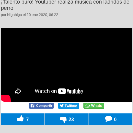
¡Talento puro! Youtuber realiza música con ladridos de
perro
por Nigahiga el 10 ene 2020, 06:22
7
23
0