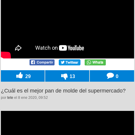
29
13
0
¿Cuál es el mejor pan de molde del supermercado?
por
tete
el 8 ene 2020, 09:52