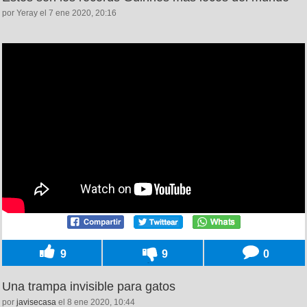
por Yeray el 7 ene 2020, 20:16
9
9
0
Una trampa invisible para gatos
por
javisecasa
el 8 ene 2020, 10:44