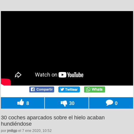
8
30
0
30 coches aparcados sobre el hielo acaban
hundiéndose
por
jm8gp
el 7 ene 2020, 10:52