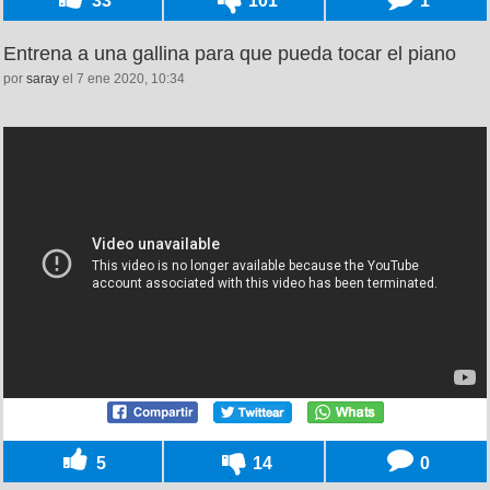
33
101
1
Entrena a una gallina para que pueda tocar el piano
por
saray
el 7 ene 2020, 10:34
5
14
0