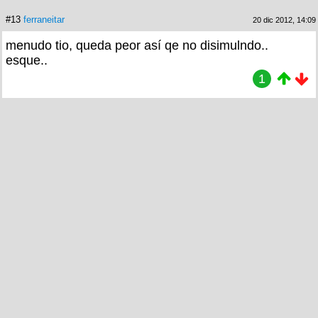
#13
ferraneitar
20 dic 2012, 14:09
menudo tio, queda peor así qe no disimulndo..
esque..
1