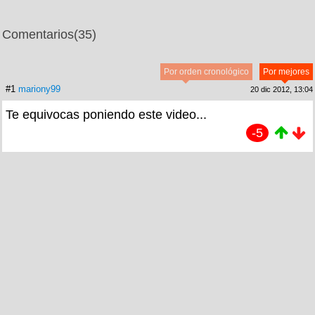
Comentarios
(35)
Por orden cronológico
Por mejores
#1
mariony99
20 dic 2012, 13:04
Te equivocas poniendo este video...
-5