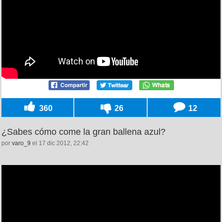
360
26
12
¿Sabes cómo come la gran ballena azul?
por
varo_9
el 17 dic 2012, 22:42