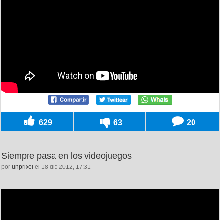
629
63
20
Siempre pasa en los videojuegos
por
unprixel
el 18 dic 2012, 17:31