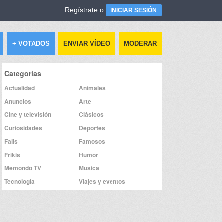
Regístrate
o
INICIAR SESIÓN
+ VOTADOS
ENVIAR VÍDEO
MODERAR
Categorías
Actualidad
Animales
Anuncios
Arte
Cine y televisión
Clásicos
Curiosidades
Deportes
Fails
Famosos
Frikis
Humor
Memondo TV
Música
Tecnología
Viajes y eventos