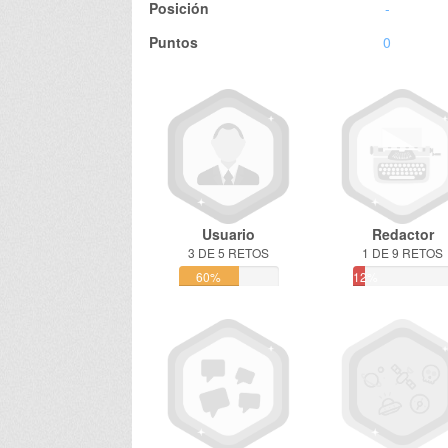
Posición
-
Puntos
0
Usuario
Redactor
3 DE 5 RETOS
1 DE 9 RETOS
60%
12%