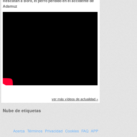
Rescatan a Boro, el perro perdido en el accidente de
Adamuz
ver más vídeos de actualidad »
Nube de etiquetas
Acerca
Términos
Privacidad
Cookies
FAQ
APP