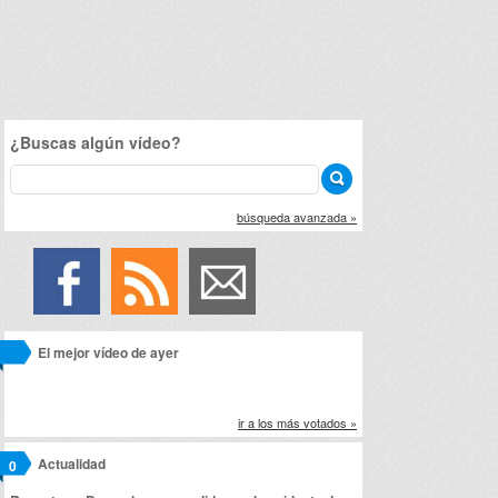
¿Buscas algún vídeo?
búsqueda avanzada »
El mejor vídeo de ayer
ir a los más votados »
Actualidad
0