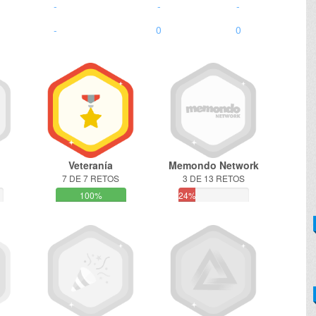
-
-
-
-
0
0
Veteranía
Memondo Network
7 DE 7 RETOS
3 DE 13 RETOS
100%
24%