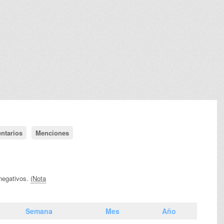
ntarios
Menciones
 negativos.
(Nota
Semana
Mes
Año