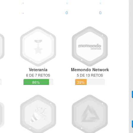
-
-
-
-
0
0
Veteranía
Memondo Network
6 DE 7 RETOS
5 DE 13 RETOS
86%
39%