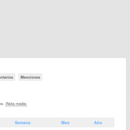
ntarios
Menciones
vos.
(Nota media:
Semana
Mes
Año