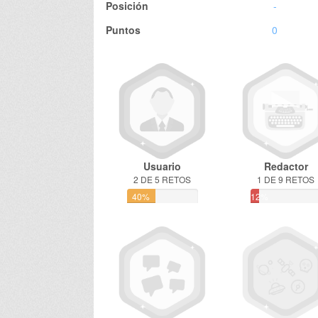
Posición
-
Puntos
0
Usuario
Redactor
2 DE 5 RETOS
1 DE 9 RETOS
40%
12%