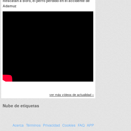
Rescatan a Boro, el perro perdido en el accidente de
Adamuz
ver más vídeos de actualidad »
Nube de etiquetas
Acerca
Términos
Privacidad
Cookies
FAQ
APP