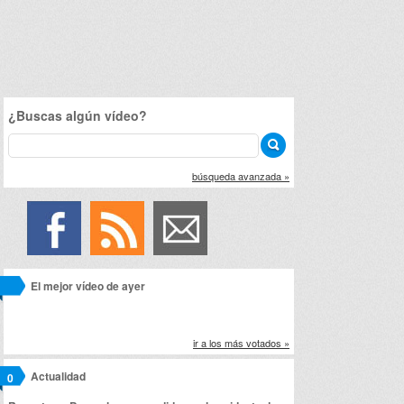
¿Buscas algún vídeo?
búsqueda avanzada »
El mejor vídeo de ayer
ir a los más votados »
Actualidad
0