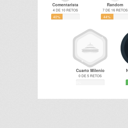
Comentarista
Random
4 DE 10 RETOS
7 DE 16 RETOS
40%
44%
Cuarto Milenio
0 DE 5 RETOS
0%