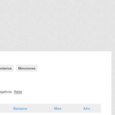
ntarios
Menciones
egativos.
(Nota
Semana
Mes
Año