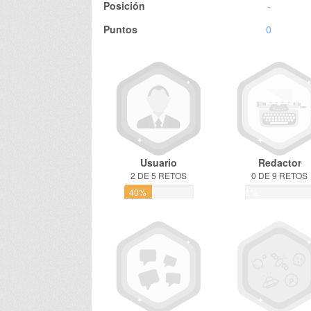
Posición
-
Puntos
0
Usuario
Redactor
2 DE 5 RETOS
0 DE 9 RETOS
40%
0%