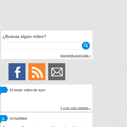
¿Buscas algún vídeo?
búsqueda avanzada »
El mejor vídeo de ayer
ir a los más votados »
Actualidad
0