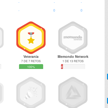
-
-
-
-
0
0
Veteranía
Memondo Network
7 DE 7 RETOS
1 DE 13 RETOS
100%
8%