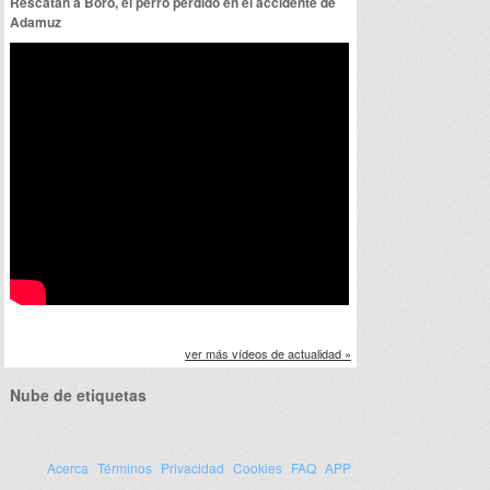
Rescatan a Boro, el perro perdido en el accidente de
Adamuz
ver más vídeos de actualidad »
Nube de etiquetas
Acerca
Términos
Privacidad
Cookies
FAQ
APP