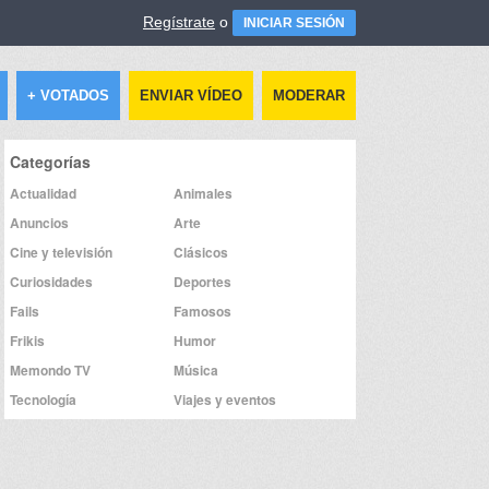
Regístrate
o
INICIAR SESIÓN
+ VOTADOS
ENVIAR VÍDEO
MODERAR
Categorías
Actualidad
Animales
Anuncios
Arte
Cine y televisión
Clásicos
Curiosidades
Deportes
Fails
Famosos
Frikis
Humor
Memondo TV
Música
Tecnología
Viajes y eventos