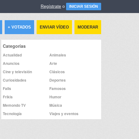
Regístrate
o
INICIAR SESIÓN
+ VOTADOS
ENVIAR VÍDEO
MODERAR
Categorías
Actualidad
Animales
Anuncios
Arte
Cine y televisión
Clásicos
Curiosidades
Deportes
Fails
Famosos
Frikis
Humor
Memondo TV
Música
Tecnología
Viajes y eventos