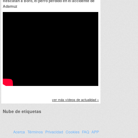
Rescatan a Boro, el perro perdido en el accidente de
Adamuz
ver más vídeos de actualidad »
Nube de etiquetas
Acerca
Términos
Privacidad
Cookies
FAQ
APP