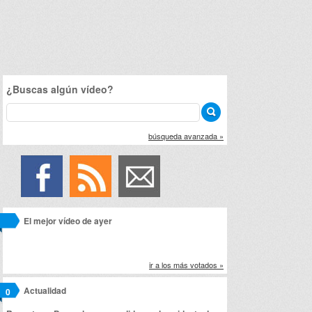
¿Buscas algún vídeo?
búsqueda avanzada »
El mejor vídeo de ayer
ir a los más votados »
Actualidad
0