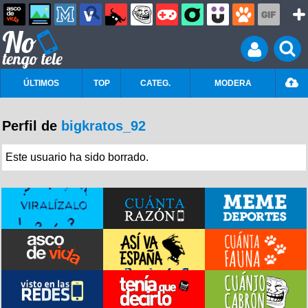
ÚLTIMOS
TOP
CATEG.
MODERA
Perfil de
bigkratos_92
Este usuario ha sido borrado.