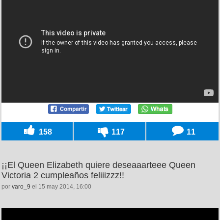
158
117
11
¡¡El Queen Elizabeth quiere deseaaarteee Queen
Victoria 2 cumpleaños feliiizzz!!
por
varo_9
el 15 may 2014, 16:00