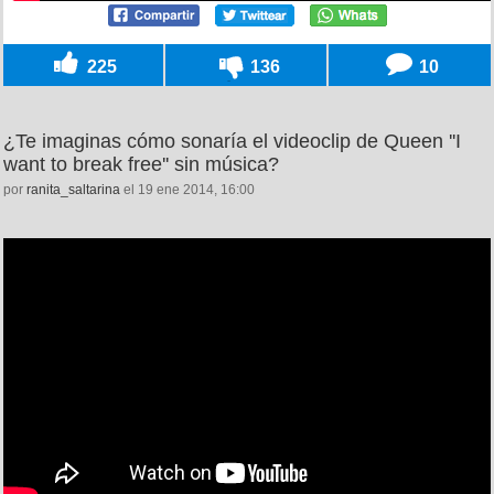
225
136
10
¿Te imaginas cómo sonaría el videoclip de Queen ''I
want to break free'' sin música?
por
ranita_saltarina
el 19 ene 2014, 16:00