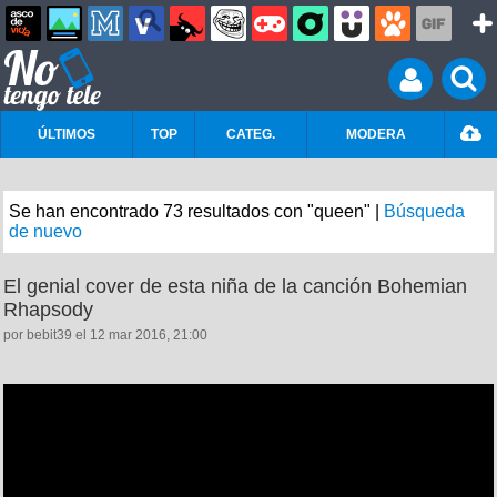
ÚLTIMOS
TOP
CATEG.
MODERA
Se han encontrado 73 resultados con "queen" |
Búsqueda
de nuevo
El genial cover de esta niña de la canción Bohemian
Rhapsody
por bebit39 el 12 mar 2016, 21:00