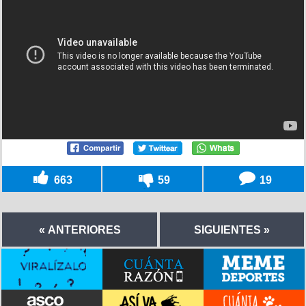
663
59
19
« ANTERIORES
SIGUIENTES »