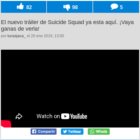
82
98
5
El nuevo tráiler de Suicide Squad ya esta aquí. ¡Vaya
ganas de verla!
por
lucasjaca_
el 20 ene 2016, 13:00