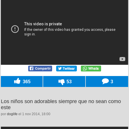
365
53
3
Los niños son adorables siempre que no sean como
este
por
doglife
el 1 nov 2014, 18:00