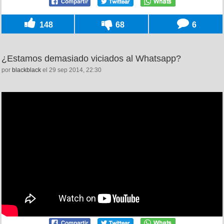
148
68
6
¿Estamos demasiado viciados al Whatsapp?
por
blackblack
el 29 sep 2014, 22:30