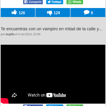
126
129
8
Te encuentras con un vampiro en mitad de la calle y...
por
doglife
el 4 oct 2014, 23:00