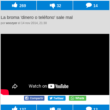
269
32
14
La broma 'dinero o teléfono' sale mal
por
woozyer
el 14 nov 2014, 21:30
137
46
12