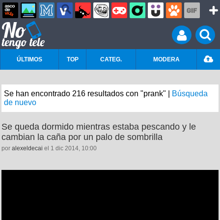
ÚLTIMOS
TOP
CATEG.
MODERA
Se han encontrado 216 resultados con "prank" |
Búsqueda
de nuevo
Se queda dormido mientras estaba pescando y le
cambian la caña por un palo de sombrilla
por
alexeldecai
el 1 dic 2014, 10:00