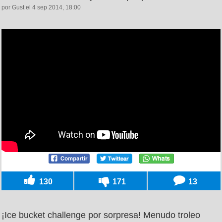
por Gust el 4 sep 2014, 18:00
130
171
13
¡Ice bucket challenge por sorpresa! Menudo troleo