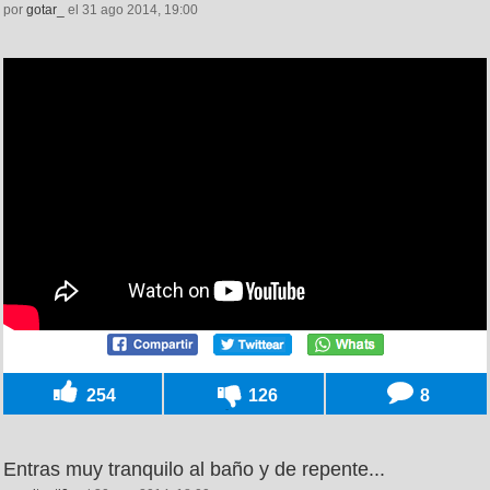
por
gotar_
el 31 ago 2014, 19:00
254
126
8
Entras muy tranquilo al baño y de repente...