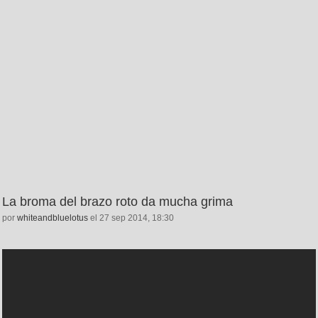
La broma del brazo roto da mucha grima
por
whiteandbluelotus
el 27 sep 2014, 18:30