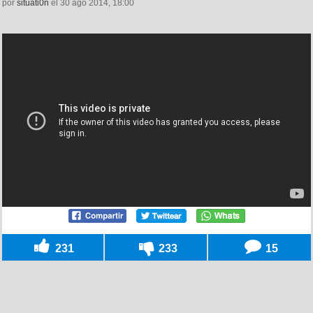
por
situati0n
el 30 ago 2014, 18:00
231
233
15